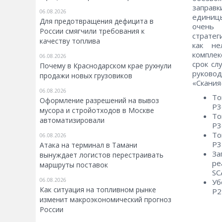
заправ
06.08.2026
единицы
Для предотвращения дефицита в
очень 
России смягчили требования к
стратег
качеству топлива
как не
комплек
06.08.2026
срок сл
Почему в Краснодарском крае рухнули
руково
продажи новых грузовиков
«Скания
06.08.2026
То
Оформление разрешений на вывоз
P3
мусора и стройотходов в Москве
То
автоматизировали
P3
То
06.08.2026
P3
Атака на терминал в Тамани
За
вынуждает логистов перестраивать
ре
маршруты поставок
SC
06.08.2026
Уб
Как ситуация на топливном рынке
P2
изменит макроэкономический прогноз
России