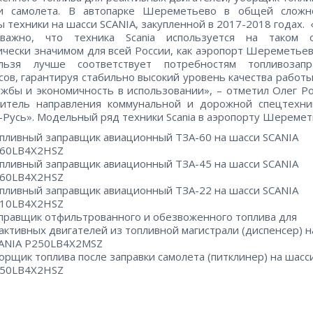
ки самолета. В автопарке Шереметьево в общей сложн
 техники на шасси SCАNIA, закупленной в 2017-2018 годах. 
важно, что техника Scania используется на таком о
ически значимом для всей России, как аэропорт Шереметьев
льзя лучше соответствует потребностям топливозапр
сов, гарантируя стабильно высокий уровень качества работы
ужбы и экономичность в использовании», – отметил Олег Р
дитель направления коммунальной и дорожной спецтехн
-Русь». Модельный ряд техники Scania в аэропорту Шеремет
пливный заправщик авиационный ТЗА-60 на шасси SCANIA
60LB4X2HSZ
пливный заправщик авиационный ТЗА-45 на шасси SCANIA
60LB4X2HSZ
пливный заправщик авиационный ТЗА-22 на шасси SCANIA
10LB4X2HSZ
правщик отфильтрованного и обезвоженного топлива для
активных двигателей из топливной магистрали (диспенсер) н
ANIA P250LB4X2MSZ
орщик топлива после заправки самолета (питклинер) на шасс
50LB4X2HSZ