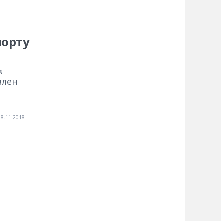
порту
в
влен
.
28.11.2018