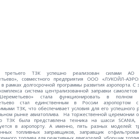
т третьего ТЗК успешно реализован силами АО 
тьево», совместного предприятия ООО «ЛУКОЙЛ-АЭР
в рамках долгосрочной программы развития аэропорта. С 
комплекса система централизованной заправки самолето
Шереметьево» стала функционировать в полном 
тьево стал единственным в России аэропортом 
имыми ТЗК, что обеспечивает условия для его успешного 
льном рынке авиатоплива. На торжественной церемонии 
го ТЗК была представлена техника на шасси SCANIA, 
зуется в аэропорту. А именно, пять разных моделей: т
онных топливных заправщиков, заправщик отфильтрова
енного топлива для реактивных двигателей, уборщик топли