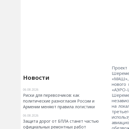
Проек
Шереме
Новости
«МАШ», 
нового 
«АЭРО-
06.08.2026
Шереме
Риски для перевозчиков: как
независ
политические разногласия России и
на лока
Армении меняют правила логистики
третье
06.08.2026
исполь
Защита дорог от БПЛА станет частью
авиаци
официальных ремонтных работ
обезвож