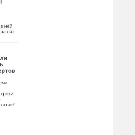
!
 в ней
хало из
 ли
ь
ертов
ема
 сроки
»
ьтатов?