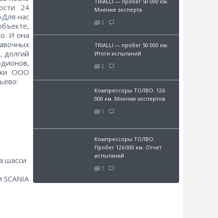
TRIALLI — пробег 50 000 км.
ости 24
Мнение эксперта
«Для нас
2
бъекте,
о. И она
авочных
TRIALLI — пробег 50 000 км.
, долгий
Итоги испытаний
одионов,
2
ики ООО
ьево:
Компрессоры ТОЛВО. 126
000 км. Мнения экспертов
1
Компрессоры ТОЛВО.
Пробег 126 000 км. Отчет
испытаний
а шасси
1
и SCANIA