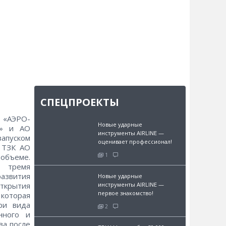
СПЕЦПРОЕКТЫ
«АЭРО-
Новые ударные
О» и АО
инструменты AIRLINE —
запуском
оценивает профессионал!
в ТЗК АО
1
объеме.
с тремя
развития
Новые ударные
инструменты AIRLINE —
открытия
первое знакомство!
которая
ри вида
2
нного и
ва после