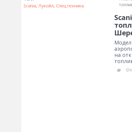
топли
Scania
,
Лукойл
,
Спецтехника
.
Scan
топл
Шер
Модель
аэроп
на от
топли
0