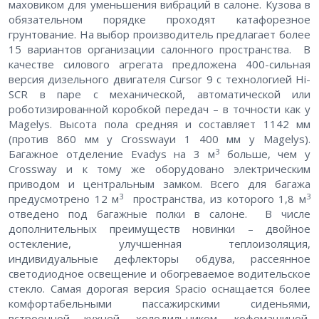
маховиком для уменьшения вибраций в салоне. Кузова в
обязательном порядке проходят катафорезное
грунтование. На выбор производитель предлагает более
15 вариантов организации салонного пространства. В
качестве силового агрегата предложена 400-сильная
версия дизельного двигателя Cursor 9 с технологией Hi-
SCR в паре с механической, автоматической или
роботизированной коробкой передач – в точности как у
Magelys. Высота пола средняя и составляет 1142 мм
(против 860 мм у Crosswayи 1 400 мм у Magelys).
3
Багажное отделение Evadys на 3 м
больше, чем у
Crossway и к тому же оборудовано электрическим
приводом и центральным замком. Всего для багажа
3
3
предусмотрено 12 м
пространства, из которого 1,8 м
отведено под багажные полки в салоне. В числе
дополнительных преимуществ новинки – двойное
остекление, улучшенная теплоизоляция,
индивидуальные дефлекторы обдува, рассеянное
светодиодное освещение и обогреваемое водительское
стекло. Самая дорогая версия Spacio оснащается более
комфортабельными пассажирскими сиденьями,
встроенной кухней, холодильником, кофемашиной,