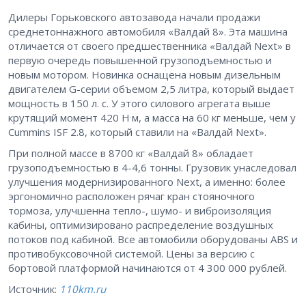
Дилеры Горьковского автозавода начали продажи
среднетоннажного автомобиля «Валдай 8». Эта машина
отличается от своего предшественника «Валдай Next» в
первую очередь повышенной грузоподъемностью и
новым мотором. Новинка оснащена новым дизельным
двигателем G-серии объемом 2,5 литра, который выдает
мощность в 150 л. с. У этого силового агрегата выше
.
крутящий момент 420 Н
м, а масса на 60 кг меньше, чем у
Cummins ISF 2.8, который ставили на «Валдай Next».
При полной массе в 8700 кг «Валдай 8» обладает
грузоподъемностью в 4-4,6 тонны. Грузовик унаследовал
улучшения модернизированного Next, а именно: более
эргономично расположен рячаг кран стояночного
тормоза, улучшенна тепло-, шумо- и виброизоляция
кабины, оптимизировано распределение воздушных
потоков под кабиной. Все автомобили оборудованы ABS и
противобуксовочной системой. Цены за версию с
бортовой платформой начинаются от 4 300 000 рублей.
Источник:
110km.ru