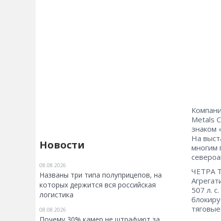
Компани
Metals 
знаком 
На выст
Новости
многим 
североа
08.08.2026
ЧЕТРА Т
Названы три типа полуприцепов, на
Агрегат
которых держится вся российская
507 л. 
логистика
блокиру
тяговые
08.08.2026
Почему 30% камер не штрафуют за