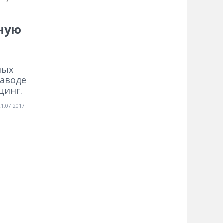
йную
ных
заводе
цинг.
21.07.2017