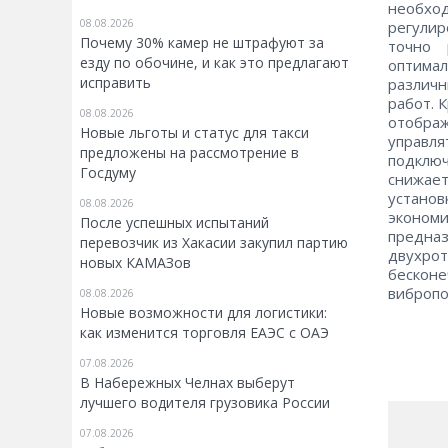
необход
08.08.2026
регули
Почему 30% камер не штрафуют за
точно 
езду по обочине, и как это предлагают
оптима
исправить
различ
работ. 
08.08.2026
отобра
Новые льготы и статус для такси
управл
предложены на рассмотрение в
подключ
Госдуму
снижает
устано
08.08.2026
эконом
После успешных испытаний
предна
перевозчик из Хакасии закупил партию
двухро
новых КАМАЗов
бесконе
вибропо
08.08.2026
Новые возможности для логистики:
как изменится торговля ЕАЭС с ОАЭ
07.08.2026
В Набережных Челнах выберут
лучшего водителя грузовика России
07.08.2026