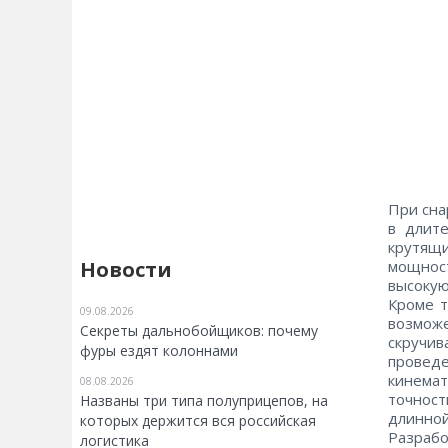
При сна
в длит
крутящ
Новости
мощност
высокую
Кроме т
09.08.2026
возможе
Секреты дальнобойщиков: почему
скручи
фуры ездят колоннами
провед
кинемат
08.08.2026
точнос
Названы три типа полуприцепов, на
длинной
которых держится вся российская
Разраб
логистика