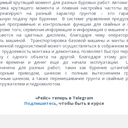
имый крутящий момент для разных буровых работ. Автома
ровка крутящего момента и плавная настройка частоты в
реагируют на разный характер грунтов – это гара
льную подачу при бурении. В системе управления предус
ные программные и контрольные функции для свайных и 
Кроме того, сервисная информация и информация о машине 
жаются на цветных дисплеях, благодаря чему оператор
ять машиной. Транспортировка базовой машины и мачты в
енной гидросистемой может осуществляться в собранном в
 трудоемкость монтажа и демонтажа, позволяет быстро пе
вку с одного объекта на другой. Благодаря этому дост
ия времени и денег еще до начала эксплуатации. 
значена для разных работ, таких как бурение штангой
торным приводом, шнеком с полным вытеснением г
чным шнеком, а также перемешивание грунта и свайные 
гружателем и гидромолотом.
«Рейс» теперь в Telegram
Подпишитесь
, чтобы быть в курсе