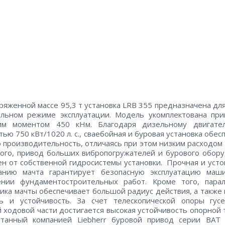
ряженной массе 95,3 т установка LRB 355 предназначена дл
ельном режиме эксплуатации. Модель укомплектована при
им моментом 450 кНм. Благодаря дизельному двигате
ью 750 кВт/1020 л. с., сваебойная и буровая установка обес
 производительность, отличаясь при этом низким расходом 
ого, привод больших вибропогружателей и бурового обор
н от собственной гидросистемы установки. Прочная и усто
ванию мачта гарантирует безопасную эксплуатацию маш
ении фундаментостроительных работ. Кроме того, парал
ика мачты обеспечивает большой радиус действия, а также
ть и устойчивость. За счет телескопической опоры гус
 ходовой части достигается высокая устойчивость опорной 
отанный компанией Liebherr буровой привод серии BAT 