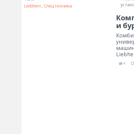
устано
Liebherr
,
Спецтехника
.
Комп
и бу
Комби
униве
машин
Liebh
4