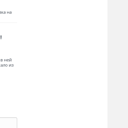
зка на
!
 в ней
хало из