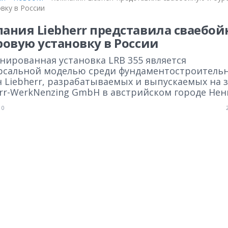
вку в России
ания Liebherr представила сваебо
ровую установку в России
нированная установка LRB 355 является
рсальной моделью среди фундаментостроитель
 Liebherr, разрабатываемых и выпускаемых на 
err-WerkNenzing GmbH в австрийском городе Нен
0