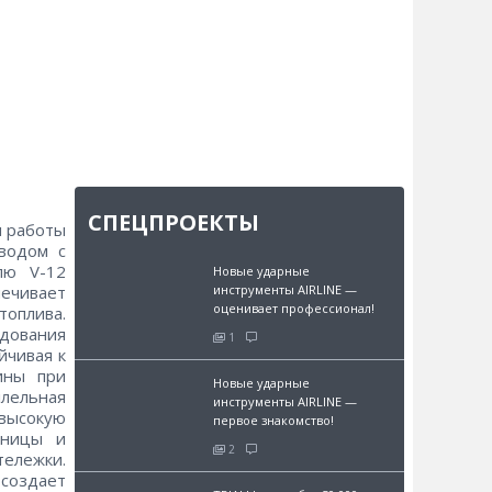
СПЕЦПРОЕКТЫ
я работы
водом с
лю V-12
Новые ударные
инструменты AIRLINE —
печивает
оценивает профессионал!
топлива.
удования
1
йчивая к
ины при
Новые ударные
лельная
инструменты AIRLINE —
 высокую
первое знакомство!
еницы и
2
тележки.
создает