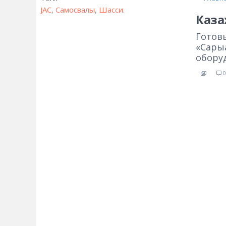
JAC
,
Самосвалы
,
Шасси
.
Каза
Готовы
«Сарыа
обору
0