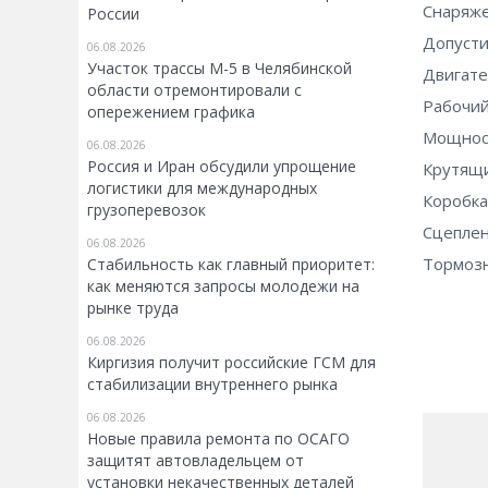
Снаряже
России
Допусти
06.08.2026
Участок трассы М-5 в Челябинской
Двигате
области отремонтировали с
Рабочий
опережением графика
Мощност
06.08.2026
Россия и Иран обсудили упрощение
Крутящи
логистики для международных
Коробка
грузоперевозок
Сцеплен
06.08.2026
Тормозн
Стабильность как главный приоритет:
как меняются запросы молодежи на
рынке труда
06.08.2026
Киргизия получит российские ГСМ для
стабилизации внутреннего рынка
06.08.2026
Новые правила ремонта по ОСАГО
защитят автовладельцем от
установки некачественных деталей