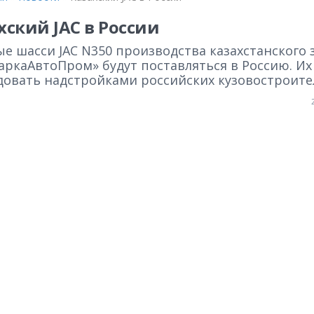
хский JAC в России
е шасси JAC N350 производства казахстанского 
ркаАвтоПром» будут поставляться в Россию. Их
довать надстройками российских кузовостроите