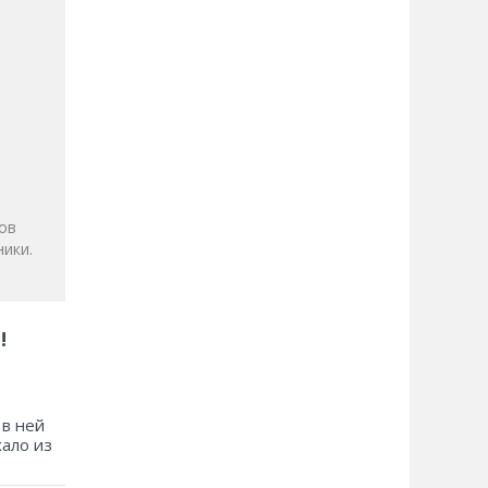
и
ов
ики.
!
 в ней
хало из