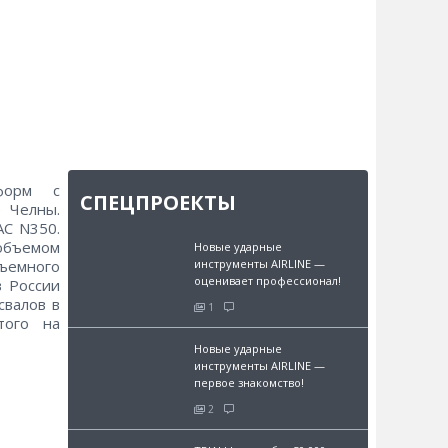
форм с
СПЕЦПРОЕКТЫ
 Челны.
AC N350.
 объемом
Новые ударные
ъемного
инструменты AIRLINE —
оценивает профессионал!
в России
свалов в
1
того на
Новые ударные
инструменты AIRLINE —
первое знакомство!
2