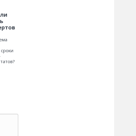
 ли
ь
ертов
ема
 сроки
»
ьтатов?