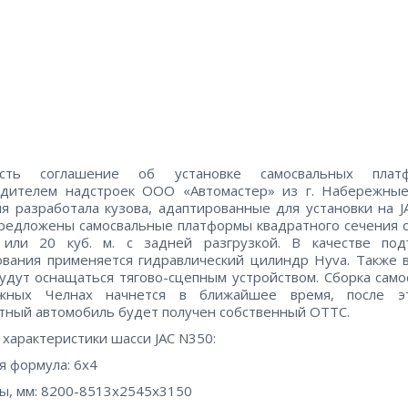
сть соглашение об установке самосвальных плат
одителем надстроек ООО «Автомастер» из г. Набережные
я разработала кузова, адаптированные для установки на J
редложены самосвальные платформы квадратного сечения
 или 20 куб. м. с задней разгрузкой. В качестве под
вания применяется гидравлический цилиндр Hyva. Также 
удут оснащаться тягово-сцепным устройством. Сборка само
жных Челнах начнется в ближайшее время, после э
тный автомобиль будет получен собственный ОТТС.
 характеристики шасси JAC N350:
я формула: 6х4
ы, мм: 8200-8513х2545х3150