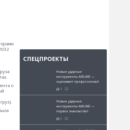
торами.
2032
СПЕЦПРОЕКТЫ
груза
Новые ударные
тах.
инструменты AIRLINE —
оценивает профессионал!
ента о
1
ый
Новые ударные
груз).
инструменты AIRLINE —
была
первое знакомство!
2