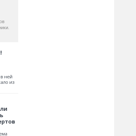
ов
ики.
!
 в ней
хало из
 ли
ь
ертов
ема