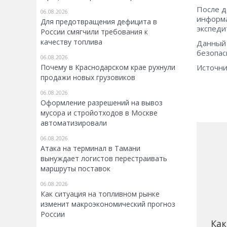
После д
06.08.2026
информа
Для предотвращения дефицита в
экспеди
России смягчили требования к
качеству топлива
Данный 
безопас
06.08.2026
Почему в Краснодарском крае рухнули
Источни
продажи новых грузовиков
06.08.2026
Оформление разрешений на вывоз
мусора и стройотходов в Москве
автоматизировали
06.08.2026
Атака на терминал в Тамани
вынуждает логистов перестраивать
маршруты поставок
06.08.2026
Как ситуация на топливном рынке
изменит макроэкономический прогноз
России
Как