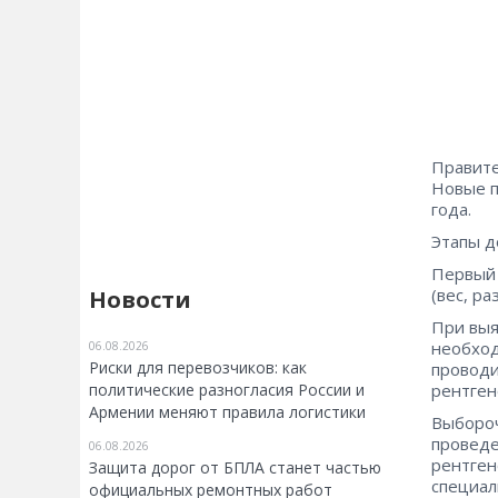
Правит
Новые п
года.
Этапы д
Первый 
(вес, р
Новости
При выя
необход
06.08.2026
Риски для перевозчиков: как
проводи
политические разногласия России и
рентген
Армении меняют правила логистики
Выбороч
проведе
06.08.2026
рентген
Защита дорог от БПЛА станет частью
специал
официальных ремонтных работ