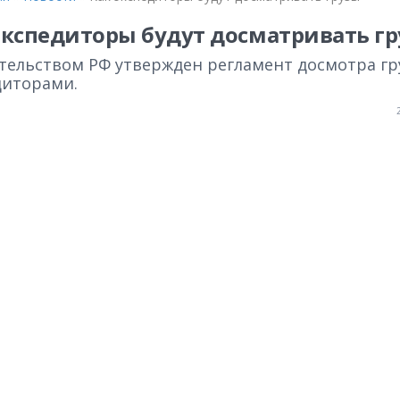
экспедиторы будут досматривать г
тельством РФ утвержден регламент досмотра гр
диторами.