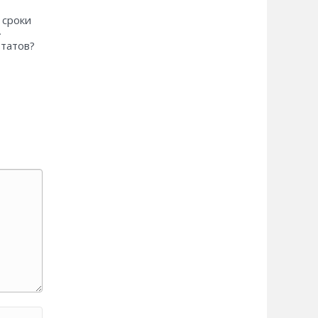
 сроки
»
ьтатов?