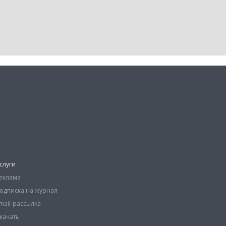
слуги
еклама
одписка на журнал
mail-рассылка
качать