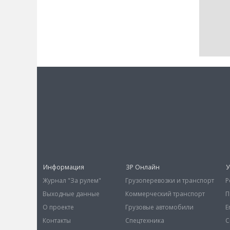
Информация
ЗР Онлайн
У
Журнал "За рулем"
Грузоперевозки и транспорт
Р
Выходные данные
Коммерческий транспорт
П
О проекте
Грузовые автомобили
E
Контакты
Спецтехника
С