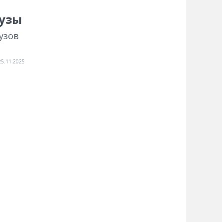
рузы
узов
25.11.2025