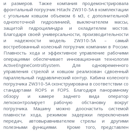
и размеров. Также компания продемонстрировала
фронтальный погрузчик Hitachi ZW310-5A в комплектации
с угольным ковшом объемом 6 м3, с дополнительной
однопоточной гидролинией, выключателем массы,
защитой гидроцилиндра и охладителем мостов.
Благодаря своей универсальности, производительности
и надежности модель ZW310-5А – самый
востребованный колесный погрузчик компании в России.
Плавность хода и эффективное управление рабочими
операциями обеспечивает инновационная технология
ActiveEngineControlSystem. Для одновременного
управления стрелой и ковшом реализован сдвоенный
параллельный гидравлический контур. Кабина колесного
погрузчика ZW310-5А сконструирована в соответствии со
стандартами ROPS и FOPS. Благодаря панорамному
обзору и камере заднего вида оператор
легкоконтролирует рабочую обстановку вокруг
погрузчика. Машину можно дооснастить системой
плавности хода, режимом задержки переключения
передач, автовыравнивателем стрелы и другими
полезными функциями. Кроме того, представлен