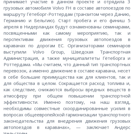
принимает участие в данном проекте и отрядила 3
грузовых автомобиля Volvo FH в составе автопоездов по
маршруту Гётеборг-Роттердам (транзитом через Данию,
Германию и Бельгию). Старт пробега и его финиш 5
апреля в Нидерландах будут ознаменованы семинарами,
посвященными как самому мероприятию, так и
перспективам движения грузовых автопоездов в
караванах по дорогам ЕС. Организаторами семинаров
выступили Volvo Group, Шведская Транспортная
Администрация, а также муниципалитеты Гётеборга и
Роттердама. «Мы считаем, что данный тип транспортных
перевозок, а именно движение в составе каравана, несет
в себе большие преимущества как для клиентов, так и
для общества в целом. Сокращается расход топлива и,
как следствие, снижаются выбросы вредных веществ в
атмосферу при общем повышении транспортной
эффективности. Именно поэтому, на наш взгляд,
необходимы совместные скоординированные усилия в
вопросах общеевропейской гармонизации транспортного
законодательства для внедрения движения грузовых
автопоездов в караванах», — заключает Андерс
Чельстрём.