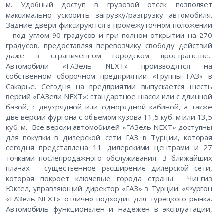
м. Удобный доступ в грузовой отсек позволяет
максимально ускорить загрузку/разгрузку автомобиля.
Задние двери фиксируются в промежуточном положении
– под углом 90 градусов и при полном открытии на 270
градусов, предоставляя перевозчику свободу действий
даже в ограниченном городском пространстве.
Автомобили «ГАЗель NEXT» производятся на
собственном сборочном предприятии «Группы ГАЗ» в
Сакарье. Сегодня на предприятии выпускается шесть
версий «ГАЗели NEXT»: стандартное шасси или с длинной
базой, с двухрядной или однорядной кабиной, а также
две версии фургона с объемом кузова 11,5 куб. м или 13,5
куб. м. Все версии автомобилей «ГАЗель NEXT» доступны
для покупки в дилерской сети ГАЗ в Турции, которая
сегодня представлена 11 дилерскими центрами и 27
точками послепродажного обслуживания. В ближайших
планах – существенное расширение дилерской сети,
которая покроет ключевые города страны. Чингиз
Юксел, управляющий директор «ГАЗ» в Турции: «Фургон
«ГАЗель NEXT» отлично подходит для турецкого рынка.
Автомобиль функционален и надёжен в эксплуатации,