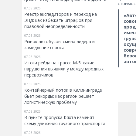
стоимос
07.08.2026
Реестр экспедиторов и переход на
«Авт
ЭПД: как избежать штрафов при
сово
правовой неопределенности
прод
имен
07.08.2026
груз
Рынок автобусов: смена лидера и
осущ
замедление спроса
совр
безо
07.08.2026
авто
Итоги рейда на трассе М-5: какие
нарушения выявили у международных
перевозчиков
07.08.2026
Контейнерный поток в Калининграде
бьет рекорды: как регион решает
логистическую проблему
07.08.2026
В пункте пропуска Кяхта изменят
схему движения грузового транспорта
07.08.2026