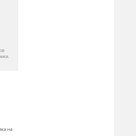
и
ов
ики.
зка на