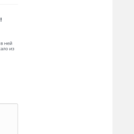
!
 в ней
хало из