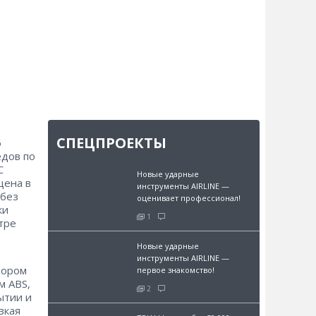
СПЕЦПРОЕКТЫ
6
едов по
С
Новые ударные
щена в
инструменты AIRLINE —
 без
оценивает профессионал!
ки
1
тре
Новые ударные
инструменты AIRLINE —
отором
первое знакомство!
м ABS,
2
ытии и
зкая