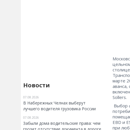
Московс
цельном
столице
Транспо
марте 2
Новости
аванса,
включен
Sollers.
07.08.2026
В Набережных Челнах выберут
Выбор ф
лучшего водителя грузовика России
потреби
помещаю
07.08.2026
EBD и E
Забыли дома водительские права: чем
при люб
грозит отсутствие документа в дороге