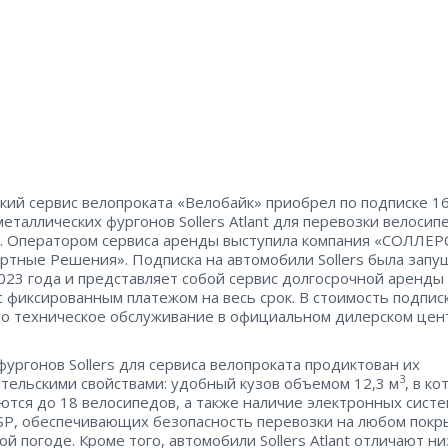
кий сервис велопроката «Велобайк» приобрел по подписке 1
еталлических фургонов Sollers Atlant для перевозки велосип
. Оператором сервиса аренды выступила компания «СОЛЛЕР
ртные Решения». Подписка на автомобили Sollers была запу
023 года и представляет собой сервис долгосрочной аренды
 с фиксированным платежом на весь срок. В стоимость подпис
о техническое обслуживание в официальном дилерском цен
ургонов Sollers для сервиса велопроката продиктован их
3
тельскими свойствами: удобный кузов объемом 12,3 м
, в к
тся до 18 велосипедов, а также наличие электронных систе
SP, обеспечивающих безопасность перевозки на любом покр
ой погоде. Кроме того, автомобили Sollers Atlant отличают ни