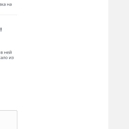
зка на
!
 в ней
хало из