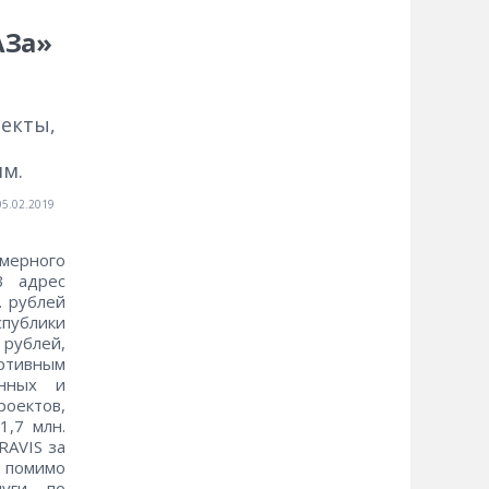
АЗа»
екты,
м.
05.02.2019
мерного
В адрес
. рублей
публики
 рублей,
ртивным
енных и
роектов,
1,7 млн.
RAVIS за
 помимо
луги по