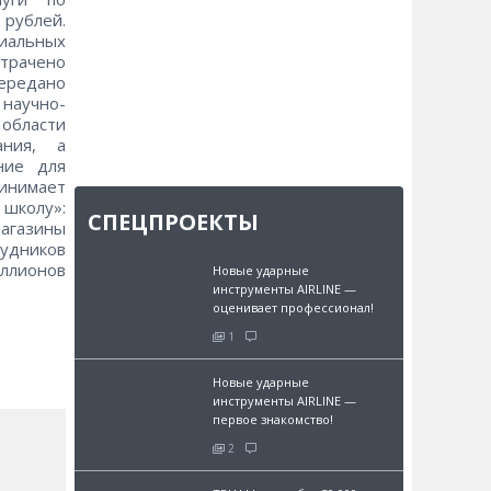
 рублей.
иальных
трачено
ередано
 научно-
области
ания, а
ние для
инимает
школу»:
СПЕЦПРОЕКТЫ
агазины
удников
иллионов
Новые ударные
инструменты AIRLINE —
оценивает профессионал!
1
Новые ударные
инструменты AIRLINE —
первое знакомство!
2