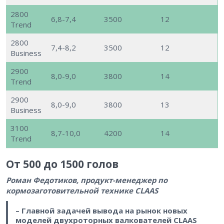
2800
6,8-7,4
3500
12
Trend
2800
7,4-8,2
3500
12
Business
2900
8,0-9,0
3800
14
Trend
2900
8,0-9,0
3800
13
Business
3100
8,7-10,0
4200
14
Trend
От 500 до 1500 голов
Роман Федотиков, продукт-менеджер по
кормозаготовительной технике CLAAS
– Главной задачей вывода на рынок новых
моделей двухроторных валкователей CLAAS