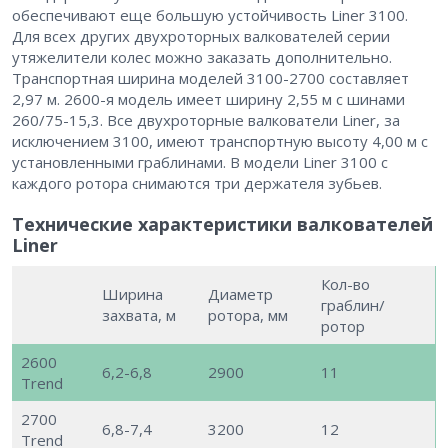
обеспечивают еще большую устойчивость Liner 3100.
Для всех других двухроторных валкователей серии
утяжелители колес можно заказать дополнительно.
Транспортная ширина моделей 3100-2700 составляет
2,97 м. 2600-я модель имеет ширину 2,55 м с шинами
260/75-15,3. Все двухроторные валкователи Liner, за
исключением 3100, имеют транспортную высоту 4,00 м с
установленными граблинами. В модели Liner 3100 с
каждого ротора снимаются три держателя зубьев.
Технические характеристики валкователей
Liner
Кол-во
Ширина
Диаметр
граблин/
захвата, м
ротора, мм
ротор
2600
6,2-6,8
2900
11
Trend
2700
6,8-7,4
3200
12
Trend