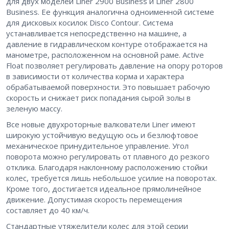
для двух моделей Liner 2900 Business и Liner 2800
Business. Ее функция аналогична одноименной системе
для дисковых косилок Disco Contour. Система
устанавливается непосредственно на машине, а
давление в гидравлическом контуре отображается на
манометре, расположенном на основной раме. Active
Float позволяет регулировать давление на опору роторов
в зависимости от количества корма и характера
обрабатываемой поверхности. Это повышает рабочую
скорость и снижает риск попадания сырой золы в
зеленую массу.
Все новые двухроторные валкователи Liner имеют
широкую устойчивую ведущую ось и безлюфтовое
механическое принудительное управление. Угол
поворота можно регулировать от плавного до резкого
отклика. Благодаря наклонному расположению стойки
колес, требуется лишь небольшое усилие на поворотах.
Кроме того, достигается идеальное прямолинейное
движение. Допустимая скорость перемещения
составляет до 40 км/ч.
Стандартные утяжелители колес для этой серии