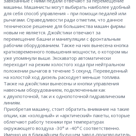
завязанные с ними педали отвечают за перемещение
машины. Машинисты могут выбирать наиболее удобный
для себя способ управления – при помощи педалей или
рычагами. Справедливости ради отметим, что данное
техническое решение для большинства машин фирмы
новым не является. Джойстики отвечают за
перемещение башни и манипуляции с фронтальным
рабочим оборудованием. Также на них вынесена кнопка
кратковременного повышения мощности, о котором мы
уже упомянули выше. Экскаватор автоматически
переходит на режим холостого хода при нейтральном
положении рычагов в течение 5 секунд. Переведенный
на холостой ход дизель расходует меньше топлива.
Также на джойстики вынесены и кнопки управления
навесным оборудованием, подключенным как
к двухпоточной, так и к однопоточной гидравлическим
линиям.
Приобретая машину, стоит обратить внимание на такие
опции, как «холодный» и «арктический» пакеты, которые
облегчают работу техники при температурах
окружающего воздуха -30° и -40° С соответственно.
Именно их в ближайшем будущем завод-производитель