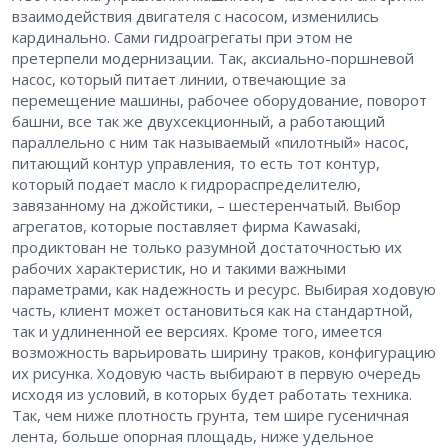
взаимодействия двигателя с насосом, изменились
кардинально. Сами гидроагрегаты при этом не
претерпели модернизации. Так, аксиально-поршневой
насос, который питает линии, отвечающие за
перемещение машины, рабочее оборудование, поворот
башни, все так же двухсекционный, а работающий
параллельно с ним так называемый «пилотный» насос,
питающий контур управления, то есть тот контур,
который подает масло к гидрораспределителю,
завязанному на джойстики, – шестеренчатый. Выбор
агрегатов, которые поставляет фирма Kawasaki,
продиктован не только разумной достаточностью их
рабочих характеристик, но и такими важными
параметрами, как надежность и ресурс. Выбирая ходовую
часть, клиент может остановиться как на стандартной,
так и удлиненной ее версиях. Кроме того, имеется
возможность варьировать ширину траков, конфигурацию
их рисунка. Ходовую часть выбирают в первую очередь
исходя из условий, в которых будет работать техника.
Так, чем ниже плотность грунта, тем шире гусеничная
лента, больше опорная площадь, ниже удельное