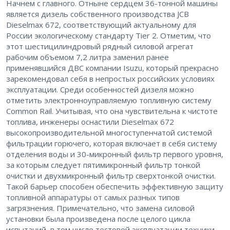
Начнем с главного. Отныне сердцем 36-тонной машины
является дизель собственного производства JCB
Dieselmax 672, соответствующий актуальному для
России экологическому стандарту Tier 2. Отметим, что
этот шестицилиндровый рядный силовой агрегат
рабочим объемом 7,2 литра заменил ранее
применявшийся ДВС компании Isuzu, который прекрасно
зарекомендовал себя в непростых российских условиях
эксплуатации. Среди особенностей дизеля можно
отметить электронноуправляемую топливную систему
Common Rail. Учитывая, что она чувствительна к чистоте
топлива, инженеры оснастили Dieselmax 672
высокопроизводительной многоступенчатой системой
фильтрации горючего, которая включает в себя систему
отделения воды и 30-микронный фильтр первого уровня,
за которым следует пятимикронный фильтр тонкой
очистки и двухмикронный фильтр сверхтонкой очистки.
Такой барьер способен обеспечить эффективную защиту
топливной аппаратуры от самых разных типов
загрязнения. Примечательно, что замена силовой
установки была произведена после целого цикла
испытаний, в том числе тестовой эксплуатации техники