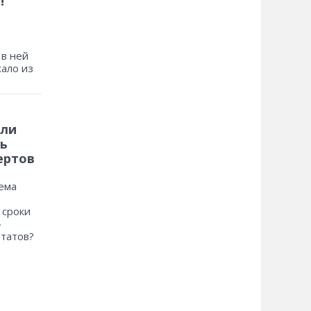
!
 в ней
хало из
 ли
ь
ертов
ема
 сроки
»
ьтатов?