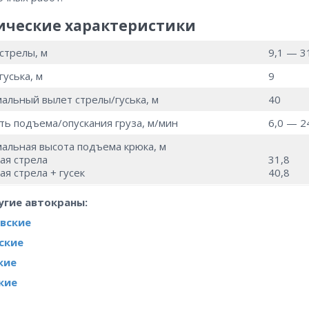
ические характеристики
стрелы, м
9,1 — 3
гуська, м
9
альный вылет стрелы/гуська, м
40
ть подъема/опускания груза, м/мин
6,0 — 2
альная высота подъема крюка, м
ая стрела
31,8
ая стрела + гусек
40,8
угие автокраны:
вские
ские
кие
кие