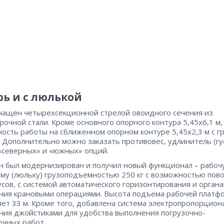
рь и с люлькой
нащен четырехсекционной стрелой овоидного сечения из
рочной стали. Кроме основного опорного контура 5,45х6,1 м,
ость работы на сближенном опорном контуре 5,45х2,3 м с г
. Дополнительно можно заказать противовес, удлинитель (гус
«северных» и «южных» опций.
н был модернизирован и получил новый функционал – рабоч
му (люльку) грузоподъемностью 250 кг с возможностью пово
усов, с системой автоматического горизонтирования и орган
ния крановыми операциями. Высота подъема рабочей платф
яет 33 м. Кроме того, добавлена система электропропорцион
ния джойстиками для удобства выполнения погрузочно-
очных работ.