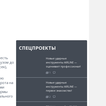
СПЕЦПРОЕКТЫ
 есть
Новые ударные
рузом до
инструменты AIRLINE —
ек),
оценивает профессионал!
1
ую
рота на
Новые ударные
ами
инструменты AIRLINE —
первое знакомство!
ормы
ального
2