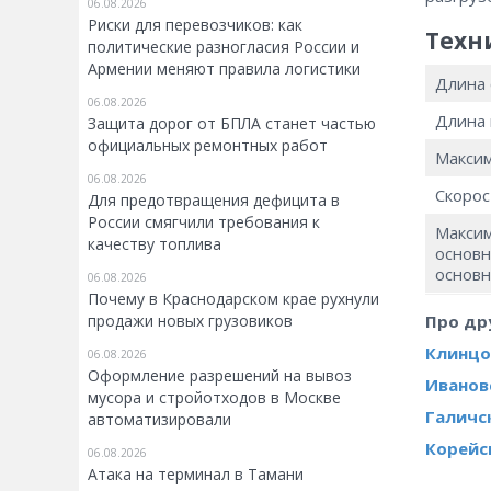
06.08.2026
Риски для перевозчиков: как
Техн
политические разногласия России и
Армении меняют правила логистики
Длина 
06.08.2026
Длина 
Защита дорог от БПЛА станет частью
официальных ремонтных работ
Максим
06.08.2026
Скорос
Для предотвращения дефицита в
России смягчили требования к
Максим
качеству топлива
основн
основн
06.08.2026
Почему в Краснодарском крае рухнули
Про др
продажи новых грузовиков
Клинцо
06.08.2026
Оформление разрешений на вывоз
Иванов
мусора и стройотходов в Москве
Галичс
автоматизировали
Корейс
06.08.2026
Атака на терминал в Тамани