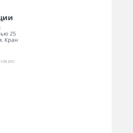
ации
а
тью 25
м. Кран
13.08.2021