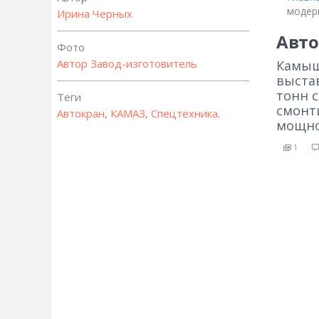
модер
Ирина Черных
Авто
Фото
Автор
Завод-изготовитель
Камыш
выста
тонн с
Теги
смонт
Автокран
,
КАМАЗ
,
Спецтехника
.
мощнос
1