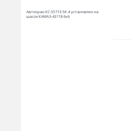
Автокран КС-55713-5К-4 установлен на
шасси КАМАЗ-43118 6х6