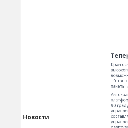
Тепе
Кран ос
высокоп
возможн
10 тонн
пакеты 
Автокра
платфор
90 град
управле
составл
Новости
управле
разгруз