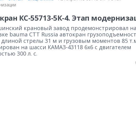
низации
кран КС-55713-5К-4. Этап модерниз
инский крановый завод продемонстрировал н
вке bauma СТТ Russia автокран грузоподъемнос
 длиной стрелы 31 м и грузовым моментов 85 т.
ирован на шасси КАМАЗ-43118 6х6 с двигателем
тью 300 л. с.