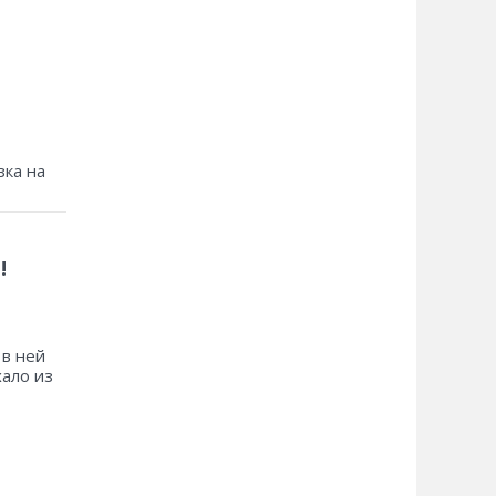
зка на
!
 в ней
хало из