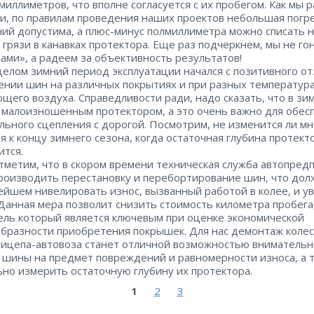
 миллиметров, что вполне согласуется с их пробегом. Как мы 
и, по правилам проведения наших проектов небольшая пог
ий допустима, а плюс-минус полмиллиметра можно списать н
 грязи в канавках протектора. Еще раз подчеркнем, мы не го
ами», а радеем за объективность результатов!
 целом зимний период эксплуатации начался с позитивного о
ении шин на различных покрытиях и при разных температур
щего воздуха. Справедливости ради, надо сказать, что в з
 малоизношенным протектором, а это очень важно для обес
льного сцепления с дорогой. Посмотрим, не изменится ли м
я к концу зимнего сезона, когда остаточная глубина протект
тся.
тметим, что в скором времени техническая служба автопред
роизводить перестановку и перебортирование шин, что дол
ейшем нивелировать износ, вызванный работой в колее, и у
 Данная мера позволит снизить стоимость километра пробега, 
ель который является ключевым при оценке экономической
бразности приобретения покрышек. Для нас демонтаж колес
рицепа-автовоза станет отличной возможностью внимательн
 шины на предмет повреждений и равномерности износа, а 
но измерить остаточную глубину их протектора.
1
2
3