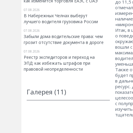
как изменится торговля ЕАЭС с ОАЭ
до 11,5
отмечал
07.08.2026
измерен
В Набережных Челнах выберут
наличие
лучшего водителя грузовика России
«микрон
Итак, в
07.08.2026
о повед
Забыли дома водительские права: чем
окружаю
грозит отсутствие документа в дороге
вошли с
07.08.2026
максима
Реестр экспедиторов и переход на
водител
ЭПД: как избежать штрафов при
уменьши
правовой неопределенности
Также о
будет п
в дальн
ресурс.
Галерея (11)
показат
целесоо
с полуп
изучить
тщатель