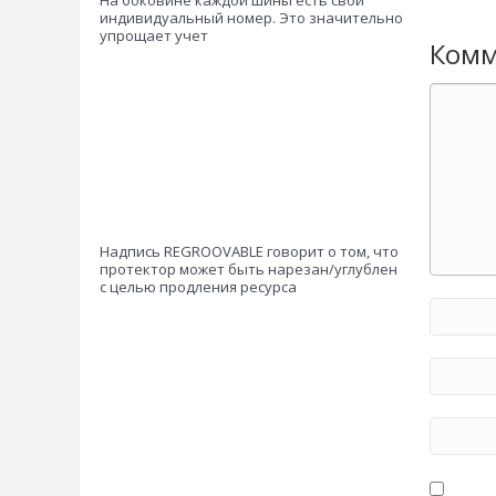
На боковине каждой шины есть свой
индивидуальный номер. Это значительно
упрощает учет
Комм
Надпись REGROOVABLE говорит о том, что
протектор может быть нарезан/углублен
с целью продления ресурса