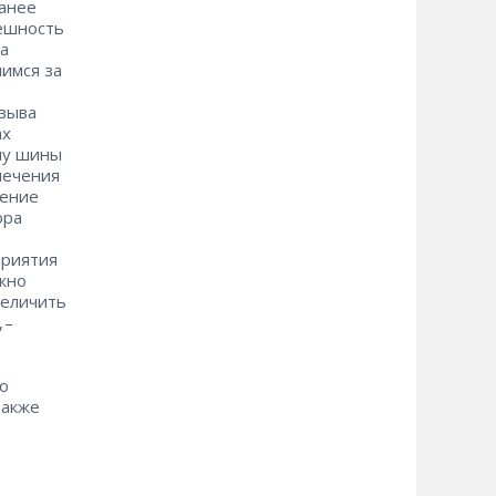
ранее
решность
а
нимся за
тзыва
ах
иму шины
печения
нение
ора
приятия
жно
величить
– ​
о
также