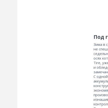
Под 
Зима в 
не спеш
седельн
осях ко
Tire, у
и облед
замечан
С одной
аккумул
констру
экономя
произво
изнашив
контрол