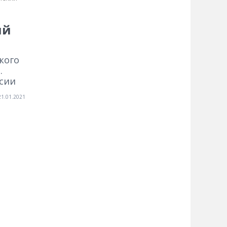
ий
кого
.
сии
21.01.2021