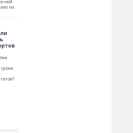
 в ней
хало из
 ли
ь
ертов
ема
 сроки
»
ьтатов?