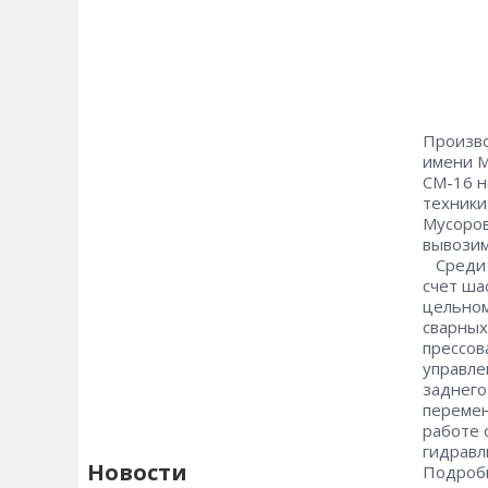
Произво
имени М
СМ-16 н
техники
Мусоров
вывозим
Среди 
счет ша
цельном
сварных
прессов
управле
заднего
перемен
работе 
гидравл
Новости
Подробн