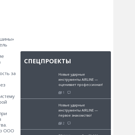
ашины»
ель
ие
СПЕЦПРОЕКТЫ
а
сть за
Новые ударные
инструменты AIRLINE —
без
оценивает профессионал!
1
систему
рой
Новые ударные
инструменты AIRLINE —
при
первое знакомство!
в
2
ва.
ор ООО