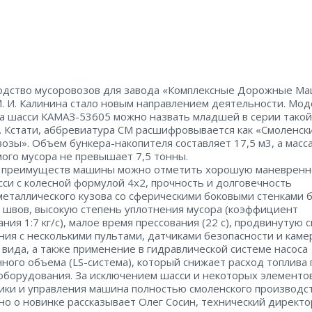
дство мусоровозов для завода «Комплексные Дорожные М
. И. Калинина стало новым направлением деятельности. Мод
а шасси КАМАЗ-53605 можно назвать младшей в серии такой
. Кстати, аббревиатура СМ расшифровывается как «Смоленск
озы». Объем бункера-накопителя составляет 17,5 м3, а масс
ого мусора не превышает 7,5 тонны.
преимуществ машины можно отметить хорошую маневренно
сси с колесной формулой 4х2, прочность и долговечность
еталлического кузова со сферическими боковыми стенками 
 швов, высокую степень уплотнения мусора (коэффициент
ания 1:7 кг/с), малое время прессования (22 с), продвинутую 
ния с несколькими пультами, датчиками безопасности и каме
 вида, а также применение в гидравлической системе насоса
ного объема (LS-система), который снижает расход топлива 
оборудования. За исключением шасси и некоторых элементо
ики и управления машина полностью смоленского производст
о о новинке рассказывает Олег Сосин, технический директ