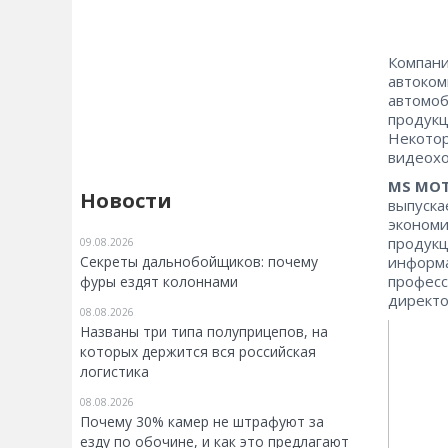
Компани
автоком
автомоб
продукц
Некотор
видеохо
MS MOT
Новости
выпуска
экономи
продукц
09.08.2026
Секреты дальнобойщиков: почему
информа
професс
фуры ездят колоннами
директо
08.08.2026
Названы три типа полуприцепов, на
которых держится вся российская
логистика
08.08.2026
Почему 30% камер не штрафуют за
езду по обочине, и как это предлагают