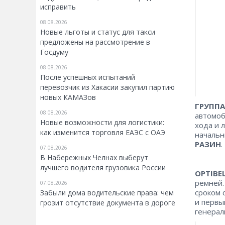
исправить
08.08.2026
Новые льготы и статус для такси
предложены на рассмотрение в
Госдуму
08.08.2026
После успешных испытаний
перевозчик из Хакасии закупил партию
новых КАМАЗов
ГРУППА
08.08.2026
автомоб
Новые возможности для логистики:
хода и 
как изменится торговля ЕАЭС с ОАЭ
начальн
РАЗИН
.
07.08.2026
В Набережных Челнах выберут
лучшего водителя грузовика России
OPTIBE
ремней.
07.08.2026
сроком 
Забыли дома водительские права: чем
и первы
грозит отсутствие документа в дороге
генера