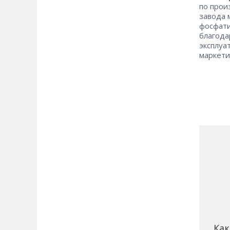
по прои
завода 
фосфати
благод
эксплуа
маркет
Как