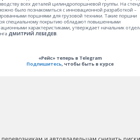
зводству всех деталей цилиндропоршневой группы. На стен
можно было познакомиться с инновационной разработкой –
рованными поршнями для грузовой техники. Такие поршни
аря специальному покрытию обладают повышенными
тационными характеристиками, утверждает начальник отдел
инга
ДМИТРИЙ ЛЕБЕДЕВ
.
«Рейс» теперь в Telegram
Подпишитесь
, чтобы быть в курсе
 перевозчикам и автовладельцам снизить риск