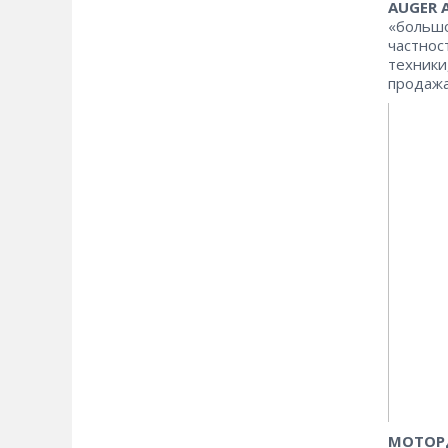
AUGER 
«большо
частнос
техники
продаж
МОТОР