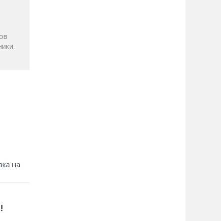
ов
ики.
зка на
!