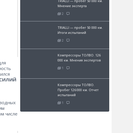
TRIALLI — пробег 50 000 км.
Мнение эксперта
2
TRIALLI — пробег 50 000 км.
Итоги испытаний
2
Компрессоры ТОЛВО. 126
000 км. Мнения экспертов
для
ность
1
лился
СИЛИЙ
Компрессоры ТОЛВО.
Пробег 126 000 км. Отчет
испытаний
иводных
1
им
ом числе