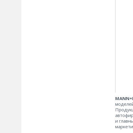
MANN+
моделей
Продукц
автофир
и главн
маркет