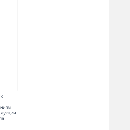
ех
аниям
одукции
ла