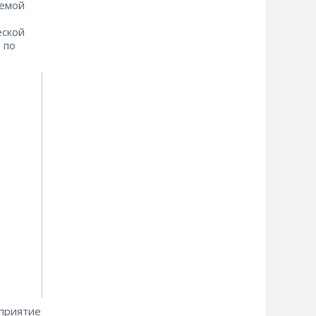
аемой
еской
 по
дприятие