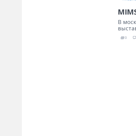
MIMS
В мос
выста
0