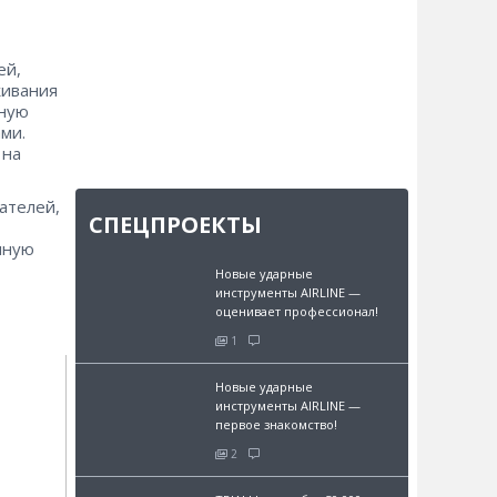
ей,
живания
тную
ми.
 на
ателей,
СПЕЦПРОЕКТЫ
нную
Новые ударные
инструменты AIRLINE —
оценивает профессионал!
1
Новые ударные
инструменты AIRLINE —
первое знакомство!
2