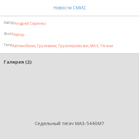
Новости СМИ2
Автор
Андрей Сиренко
Фото
Автор
Теги
Автомобили
,
Грузовики
,
Грузоперевозки
,
МАЗ
,
Тягачи
.
Галерея (2)
Седельный тягач МАЗ-5440М7