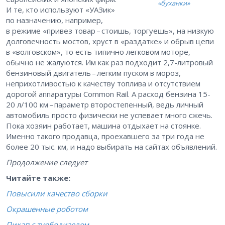
«буханки»
И те, кто используют «УАЗик»
по назначению, например,
в режиме «привез товар – ​стоишь, торгуешь», на низкую
долговечность мостов, хруст в «раздатке» и обрыв цепи
в «волговском», то есть типично легковом моторе,
обычно не жалуются. Им как раз подходит 2,7-литровый
бензиновый двигатель – ​легким пуском в мороз,
неприхотливостью к качеству топлива и отсутствием
дорогой аппаратуры Common Rail. А расход бензина 15-
20 л/100 км – ​параметр второстепенный, ведь личный
автомобиль просто физически не успевает много сжечь.
Пока хозяин работает, машина отдыхает на стоянке.
Именно такого продавца, проехавшего за три года не
более 20 тыс. км, и надо выбирать на сайтах объявлений.
Продолжение следует
Читайте также:
Повысили качество сборки
Окрашенные роботом
Пикап с турбодизелем