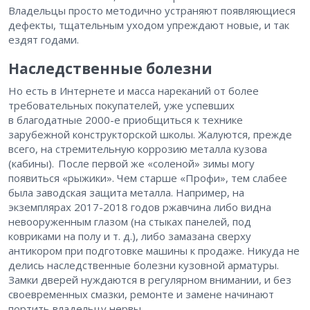
Владельцы просто методично устраняют появляющиеся
дефекты, тщательным уходом упреждают новые, и так
ездят годами.
Наследственные болезни
Но есть в Интернете и масса нареканий от более
требовательных покупателей, уже успевших
в благодатные 2000-е приобщиться к технике
зарубежной конструкторской школы. Жалуются, прежде
всего, на стремительную коррозию металла кузова
(кабины). ​После первой же «соленой» зимы могу
появиться «рыжики». Чем старше «Профи», тем слабее
была заводская защита металла. Например, на
экземплярах 2017-2018 годов ржавчина либо видна
невооруженным глазом (на стыках панелей, под
ковриками на полу и т. д.), либо замазана сверху
антикором при подготовке машины к продаже. Никуда не
делись наследственные болезни кузовной арматуры.
Замки дверей нуждаются в регулярном внимании, и без
своевременных смазки, ремонте и замене начинают
портить владельцу нервы.