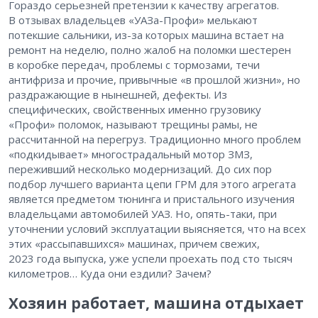
Гораздо серьезней претензии к качеству агрегатов.
В отзывах владельцев «УАЗа-Профи» мелькают
потекшие сальники, из-за которых машина встает на
ремонт на неделю, полно жалоб на поломки шестерен
в коробке передач, проблемы с тормозами, течи
антифриза и прочие, привычные «в прошлой жизни», но
раздражающие в нынешней, дефекты. Из
специфических, свойственных именно грузовику
«Профи» поломок, называют трещины рамы, не
рассчитанной на перегруз. Традиционно много проблем
«подкидывает» многострадальный мотор ЗМЗ,
переживший несколько модернизаций. До сих пор
подбор лучшего варианта цепи ГРМ для этого агрегата
является предметом тюнинга и пристального изучения
владельцами автомобилей УАЗ. Но, опять-таки, при
уточнении условий эксплуатации выясняется, что на всех
этих «рассыпавшихся» машинах, причем свежих,
2023 года выпуска, уже успели проехать под сто тысяч
километров… Куда они ездили? Зачем?
Хозяин работает, машина отдыхает