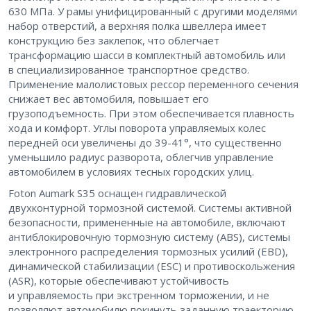
630 МПа. У рамы унифицированный с другими моделями
набор отверстий, а верхняя полка швеллера имеет
конструкцию без заклепок, что облегчает
трансформацию шасси в комплектный автомобиль или
в специализированное транспортное средство.
Применение малолистовых рессор переменного сечения
снижает вес автомобиля, повышает его
грузоподъемность. При этом обеспечивается плавность
хода и комфорт. Углы поворота управляемых колес
передней оси увеличены до 39-41°, что существенно
уменьшило радиус разворота, облегчив управление
автомобилем в условиях тесных городских улиц.
Foton Aumark S35 оснащен гидравлической
двухконтурной тормозной системой. Системы активной
безопасности, примененные на автомобиле, включают
антиблокировочную тормозную систему (ABS), системы
электронного распределения тормозных усилий (EBD),
динамической стабилизации (ESC) и противоскольжения
(ASR), которые обеспечивают устойчивость
и управляемость при экстренном торможении, и не
позволяют автомобилю покинуть заданную траекторию