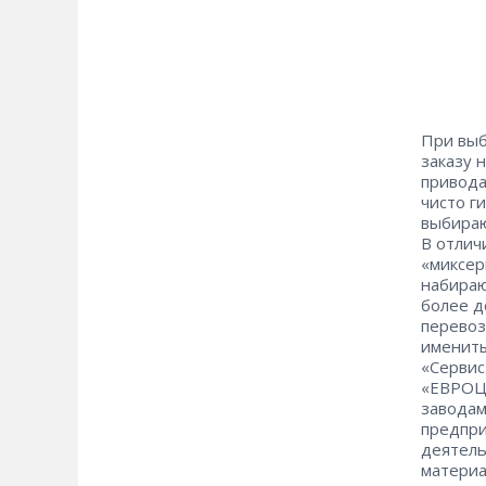
При выб
заказу 
привода
чисто г
выбираю
В отлич
«миксер
набираю
более д
перевоз
имениты
«Сервис
«ЕВРОЦЕ
заводам
предпри
деятель
материа