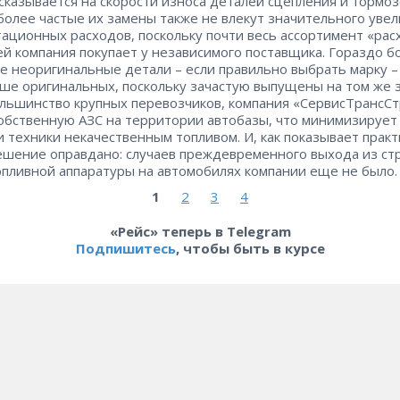
сказывается на скорости износа деталей сцепления и тормоз
более частые их замены также не влекут значительного уве
тационных расходов, поскольку почти весь ассортимент «ра
ей компания покупает у независимого поставщика. Гораздо б
 неоригинальные детали – ​если правильно выбрать марку – 
ше оригинальных, поскольку зачастую выпущены на том же 
ольшинство крупных перевозчиков, компания «СервисТрансС
обственную АЗС на территории автобазы, что минимизирует
и техники некачественным топливом. И, как показывает практ
ешение оправдано: ​случаев преждевременного выхода из ст
опливной аппаратуры на автомобилях компании еще не было.
1
2
3
4
«Рейс» теперь в Telegram
Подпишитесь
, чтобы быть в курсе