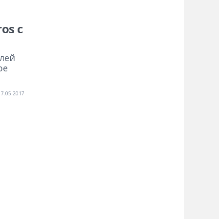
os с
лей
ре
17.05.2017