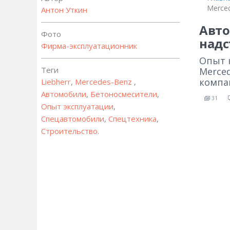
Merced
Антон Уткин
Авто
Фото
надс
Фирма-эксплуатационник
Опыт 
Теги
Merced
компа
Liebherr
,
Mercedes-Benz
,
Автомобили
,
Бетоносмесители
,
31
Опыт эксплуатации
,
Спецавтомобили
,
Спецтехника
,
Строительство
.