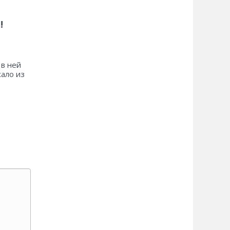
!
 в ней
хало из