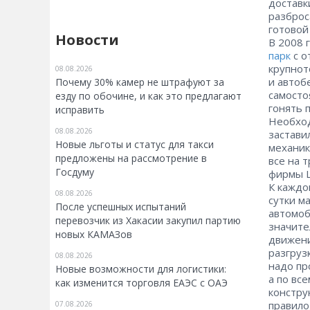
доставк
разброс
готовой
Новости
В 2008 
парк
с о
крупнот
08.08.2026
и автоб
Почему 30% камер не штрафуют за
самосто
езду по обочине, и как это предлагают
гонять 
исправить
Необход
08.08.2026
застави
Новые льготы и статус для такси
механик
предложены на рассмотрение в
все на 
Госдуму
фирмы L
К каждо
08.08.2026
сутки м
После успешных испытаний
автомоб
перевозчик из Хакасии закупил партию
значите
новых КАМАЗов
движени
разгруз
08.08.2026
надо пр
Новые возможности для логистики:
а по вс
как изменится торговля ЕАЭС с ОАЭ
констру
правило
07.08.2026