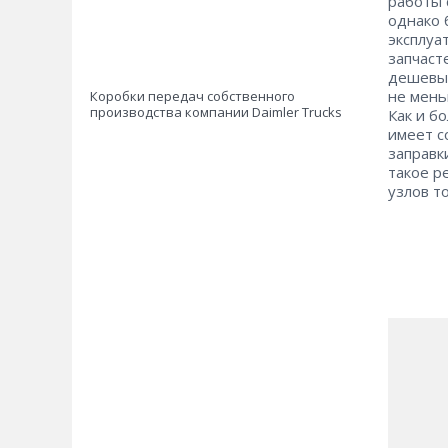
работы 
однако 
эксплуа
запчаст
дешевые
не мень
Коробки передач собственного
производства компании Daimler Trucks
Как и б
имеет с
заправк
такое р
узлов т