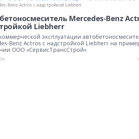
es-Benz Actros с надстройкой Liebherr
бетоносмеситель Mercedes-Benz Actr
тройкой Liebherr
коммерческой эксплуатации автобетоносмесите
es-Benz Actros с надстройкой Liebherr на приме
нии ООО «СервисТрансСтрой»
0