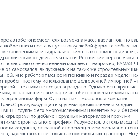
оре автобетоносмесителя возможна масса вариантов. По в
на любое шасси поставят установку любой фирмы с любым ти
: механическим или гидравлическим от автономного дизеля,
идравлическим от двигателя шасси. Российские перевозчики 
т полностью отечественный комплект – ​например, КАМАЗ +Т
ие от самосвалов, выпускаемых на таких же строительных ша
ы» обычно работают менее интенсивно и гораздо медленне
т пробег, поэтому использование долговечной импортной – ​
орогой – ​техники не всегда оправдано. Однако есть крупные
чики, оснастившие свои парки автобетоносмесителями на ша
х европейских фирм. Одна из них – ​московская компания
ТрансСтрой», входящая в крупный промышленный холдинг
МЕНТ групп» с его многочисленными цементными и бетон
и, карьерами по добыче нерудных материалов и прочими
ятиями строительного профиля. Разумеется, в столь масшта
ности холдинга, связанной с перемещением миллионов тонн
лов, задействован не только автомобильный транспорт. Но 