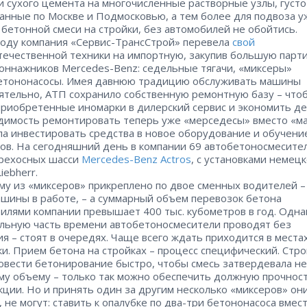
и сухого цемента на многочисленные растворные узлы, густо
анные по Москве и Подмосковью, а тем более для подвоза у
 бетонной смеси на стройки, без автомобилей не обойтись.
году компания «Сервис-ТрансСтрой» перевела
свой
течественной техники на импортную, закупив большую парт
оннажников Mercedes-Benz: седельные тягачи, «миксеры»
етононасосы. Имея давнюю традицию обслуживать машины
ятельно, АТП сохранило собственную ремонтную базу – ​что
приобретенные иномарки в дилерский сервис и экономить де
имость ремонтировать теперь уже «мерседесы» вместо «м
ла инвестировать средства в новое оборудование и обучени
ов. На сегодняшний день в компании 69 автобетоносмесителе
трехосных шасси
Mercedes-Benz Actros
, с установками немец
iebherr.
му из «миксеров» прикреплено по двое сменных водителей – 
ашины в работе, – а суммарный объем перевозок бетона
илями компании превышает 400 тыс. кубометров в год. Одна
льную часть времени автобетоносмесители проводят без
я – ​стоят в очередях. Чаще всего ждать приходится в места
ки. Прием бетона на стройках – ​процесс специфический. Стр
овести бетонирование быстро, чтобы смесь затвердевала не
ему объему – ​только так можно обеспечить должную прочнос
кции. Но и принять один за другим несколько «миксеров» они
, не могут: ​ставить к опалубке по два-три бетононасоса вмес