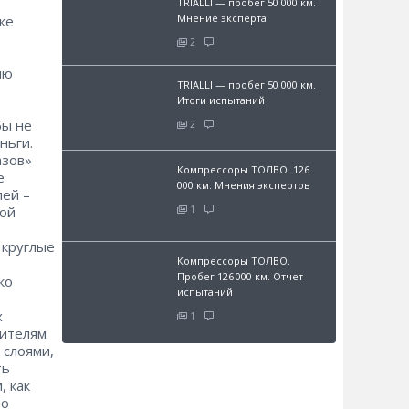
TRIALLI — пробег 50 000 км.
Мнение эксперта
же
2
ию
TRIALLI — пробег 50 000 км.
Итоги испытаний
бы не
2
ньги.
азов»
Компрессоры ТОЛВО. 126
е
000 км. Мнения экспертов
й – ​
1
кой
​круглые
Компрессоры ТОЛВО.
Пробег 126 000 км. Отчет
ко
испытаний
х
1
оителям
 слоями,
ть
, как
то