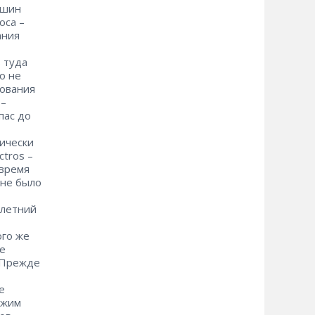
ашин
са – ​
ания
 туда
о не
дования
 –
пас до
тически
ros – ​
 время
 не было
илетний
ого же
ые
. Прежде
е
ежим