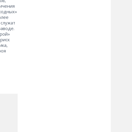
ов,
личения
сходных»
олее
​служат
заводе.
трой»
 риск
ика,
роя