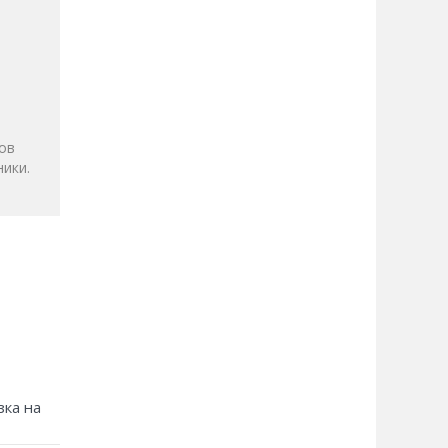
и
ов
ики.
зка на