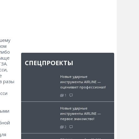
ашему
пом
 либо
чаще
СПЕЦПРОЕКТЫ
ЗА.
сси,
е
Новые ударные
в разы
инструменты AIRLINE —
оценивает профессионал!
сси
1
Новые ударные
ными
инструменты AIRLINE —
первое знакомство!
бной
2
для