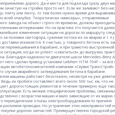
неприемлемо дорого. Да и места для подъезда сразу двух м
м зачастую на стройке просто нет. Если же заливают без насо
р, плиту или ленту, то тем более нужно время для выравнив
по всей опалубке. Теоретически «миксеры», отправляемые
ного завода на объект строго по времени, должны приходить
еленными интервалами. Но на практике это получается далек
 ​малейшее изменение ситуации на дорогах по маршруту сле
з-за поломки светофора, сужение потока из-за аварии и т. п.)
к доставки искажается. К счастью, у товарного бетона есть за
сов перемешивания в барабане, и при грамотно выстроенной
ке ситуация, когда он успеет «схватиться» до выгрузки, прак
на. Благодаря надежности двигателя шасси Mercedes-Benz Act
от него сделан привод установки Liebherr HTM 704F – ​за все
тации автобетоносмесителей компании «СервисТрансСтрой»
го случая аварийного затвердевания бетона в барабане.
целом машины работают безотказно, несмотря на уже девят
 Ведь их пробеги составляют всего около 500 тыс. км, что не
ает дорогостоящих ремонтов в течение примерно еще так
ксплуатации. Есть мелкие специфические проблемы, связанн
дственно с возрастом машин и мало зависящие от их марки
это периодические отказы электрооборудования по причине
и разъемов проводки. Но устранение этих неисправностей н
 покупки дорогих запчастей. Преимущественно городской р