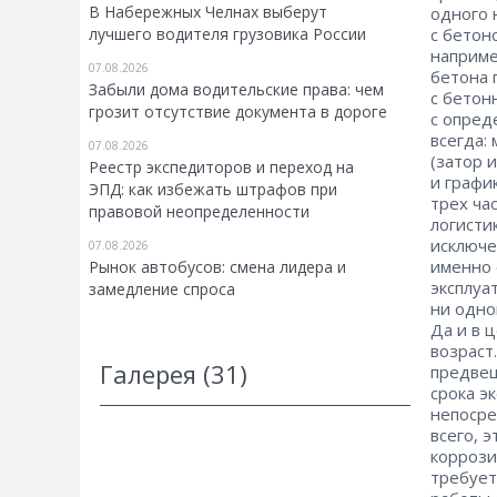
В Набережных Челнах выберут
одного 
лучшего водителя грузовика России
с бетоно
наприме
07.08.2026
бетона 
Забыли дома водительские права: чем
с бетон
грозит отсутствие документа в дороге
с опред
всегда:
07.08.2026
(затор и
Реестр экспедиторов и переход на
и графи
ЭПД: как избежать штрафов при
трех ча
правовой неопределенности
логисти
исключе
07.08.2026
именно 
Рынок автобусов: смена лидера и
эксплуа
замедление спроса
ни одно
Да и в 
возраст.
Галерея (31)
предвещ
срока э
непосре
всего, 
коррози
требует