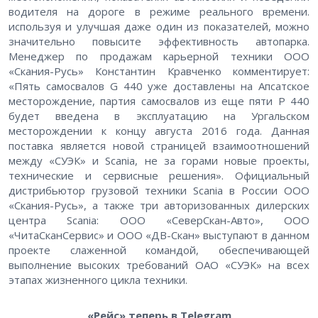
водителя на дороге в режиме реального времени.
используя и улучшая даже один из показателей, можно
значительно повысите эффективность автопарка.
Менеджер по продажам карьерной техники ООО
«Скания-Русь» Константин Кравченко комментирует:
«Пять самосвалов G 440 уже доставлены на Апсатское
месторождение, партия самосвалов из еще пяти P 440
будет введена в эксплуатацию на Ургальском
месторождении к концу августа 2016 года. Данная
поставка является новой страницей взаимоотношений
между «СУЭК» и Scania, не за горами новые проекты,
технические и сервисные решения». Официальный
дистрибьютор грузовой техники Scania в России ООО
«Скания-Русь», а также три авторизованных дилерских
центра Scania: ООО «СеверСкан-Авто», ООО
«ЧитаСканСервис» и ООО «ДВ-Скан» выступают в данном
проекте слаженной командой, обеспечивающей
выполнение высоких требований ОАО «СУЭК» на всех
этапах жизненного цикла техники.
«Рейс» теперь в Telegram