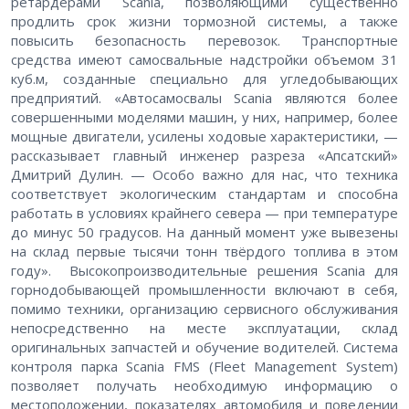
ретардерами Scania, позволяющими существенно
продлить срок жизни тормозной системы, а также
повысить безопасность перевозок. Транспортные
средства имеют самосвальные надстройки объемом 31
куб.м, созданные специально для угледобывающих
предприятий. «Автосамосвалы Scania являются более
совершенными моделями машин, у них, например, более
мощные двигатели, усилены ходовые характеристики, —
рассказывает главный инженер разреза «Апсатский»
Дмитрий Дулин. — Особо важно для нас, что техника
соответствует экологическим стандартам и способна
работать в условиях крайнего севера — при температуре
до минус 50 градусов. На данный момент уже вывезены
на склад первые тысячи тонн твёрдого топлива в этом
году». Высокопроизводительные решения Scania для
горнодобывающей промышленности включают в себя,
помимо техники, организацию сервисного обслуживания
непосредственно на месте эксплуатации, склад
оригинальных запчастей и обучение водителей. Система
контроля парка Scania FMS (Fleet Management System)
позволяет получать необходимую информацию о
местоположении, показателях автомобиля и поведении