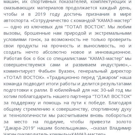
машин, их спортивных показателей, комплектующих и
смазывающих материалов продолжается каждый день,
чтобы и в 2019 году достичь признания в мире
автоспорта. «Сотрудничество с командой “КАМАЗ-мастер”
— одно из ключевых для “ТОТАЛ ВОСТОК”. Мы любим
вызовы, брошенные нам природой и экстремальными
условиями гонок, за возможность не только проверить
свои продукты на прочность и выносливость, но и
создать нечто абсолютно новое и инновационное.
Работая бок о бок со специалистами “КАМАЗ-мастер” мы
совершенствуемся сами и развиваем индустрию»,–
комментирует Фабьен Вуазен, генеральный директор
«ТОТАЛ ВОСТОК». «Традиционно перед “Дакаром” наша
команда подводит итоги работы и делится результатами
подготовки к ралли. В юбилейный для нас 30-ый год мы
хотим поблагодарить нашего партнера “ТОТАЛ ВОСТОК”
за поддержку и помощь на пути к победе. Благодаря
общему стремлению к совершенству, спортивному духу
и технологичности мы раcсчитываем вновь побороться
за место на подиуме, чтобы привезти золото
“Дакара-2019” нашим болельщикам», –сказал Владимир
Чагин,руководитель команды«КАМАЗ-мастер».