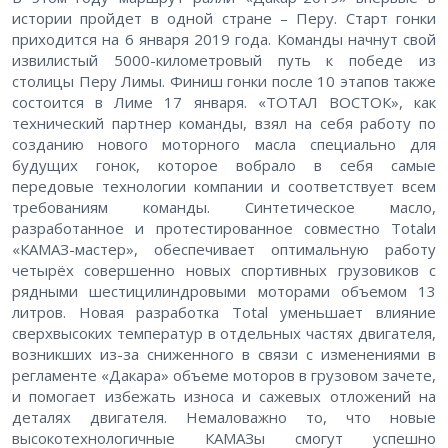
истории пройдет в одной стране – Перу. Старт гонки
приходится на 6 января 2019 года. Команды начнут свой
извилистый 5000-километровый путь к победе из
столицы Перу Лимы. Финиш гонки после 10 этапов также
состоится в Лиме 17 января. «ТОТАЛ ВОСТОК», как
технический партнер команды, взял на себя работу по
созданию нового моторного масла специально для
будущих гонок, которое вобрало в себя самые
передовые технологии компании и соответствует всем
требованиям команды. Синтетическое масло,
разработанное и протестированное совместно Totalи
«КАМАЗ-мастер», обеспечивает оптимальную работу
четырёх совершенно новых спортивных грузовиков с
рядными шестицилиндровыми моторами объемом 13
литров. Новая разработка Total уменьшает влияние
сверхвысоких температур в отдельных частях двигателя,
возникших из-за сниженного в связи с изменениями в
регламенте «Дакара» объеме моторов в грузовом зачете,
и помогает избежать износа и сажевых отложений на
деталях двигателя. Немаловажно то, что новые
высокотехнологичные КАМАЗы смогут успешно