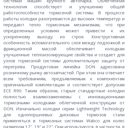
системах машин крупного автопарка. Облегченная
технология способствует и улучшению общей
работоспособности тормозной системы. В процессе
работы колодки разогреваются до высоких температур и
передают тепло тормозным механизмам, что при
определенных условиях может привести к их
ускоренному выходу из строя. Конструктивная
особенность вспомогательного слоя между подложкой и
фрикционной массой обеспечивает колодкам
улучшенные теплоизолирующие свойства и создает для
узлов тормозной системы дополнительную защиту от
перегрева. Продуктовая линейка DON адресована
розничному рынку автозапчастей. При этом она отвечает
всем требованиям, предъявляемым к компонентам
оригинальной комплектации и соответствует допускам
ЕСЕ R90. Таким образом, старые стандартные колодки
полностью взаимозаменяемы с инновационными
тормозными колодками облегченной конструкции от
DON. Изначально колодки серии Lightweight Technology
для однопоршневых дисковых тормозов стали
применяться в тормозных системах Wabco для колес
размером 17″, 19″ и 22″. Они используются, в частности, в