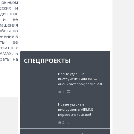
 рынком
еских и
один шаг
и и её
глашения
абота по
енение в
сить её
озитных
АМАЗ, в
раты на
СПЕЦПРОЕКТЫ
Новые ударные
инструменты AIRLINE —
оценивает профессионал!
1
Новые ударные
инструменты AIRLINE —
первое знакомство!
2