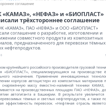
тороннее соглашение
 «КАМАЗ», «НЕФАЗ» и «БИОПЛАСТ»
исали трёхстороннее соглашение
ФК «КАМАЗ», ПАО «НЕФАЗ» и ООО «БИОПЛАСТ»
сали соглашение о разработке, изготовлении и
ижении совместного продукта из композитных
иалов, предназначенного для перевозки тёмных
ых нефтепродуктов.
0
ом крупнейшего российского производителя грузовой техни
ия «БИОПЛАСТ», специализирующаяся на производстве ё
льного назначения. Применение инновационных техноло
лении корпусов автоцистерн из композитных материалов 
ь снаряжённую массу ёмкостно-наливной техники КАМАЗ, 
ливается на производственных площадях ПАО «НЕФАЗ», д
ятии автогиганта в Башкирии. В результате увеличится
еревозимых тёмных и светлых нефтепродуктов, а также п
ая эффективность перевозок. «Нефтяная отрасль являет