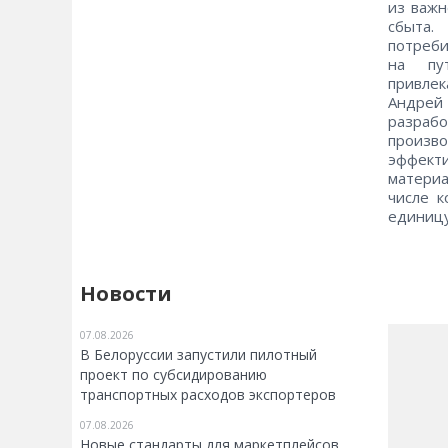
из важ
сбыта.
потреби
на пу
привлек
Андрей 
разрабо
произв
эффект
матери
числе 
единицу
Новости
07.08.2026
В Белоруссии запустили пилотный
проект по субсидированию
транспортных расходов экспортеров
07.08.2026
Новые стандарты для маркетплейсов