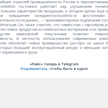
нейших отраслей промышленности России и перспективным
 «КАМАЗ» постоянно работает над улучшением технич
тельских характеристик продукции, и сегодня сделан ещё 
ти повышения конкурентоспособности автотехник
ательности на рынке», — прокомментировал подписание со
Игнатьев. Он также отметил, что совместная с партнёром р
тке новых продуктов из композитных материалов и их прим
одстве камазовской спецтехники позволит повы
ивность. В частности, использование современных комп
алов обеспечит новые преимущества цистерн на шасси К
которых больший эксплуатационный ресурс и меньшие зат
 перевозимого груза.
«Рейс» теперь в Telegram
Подпишитесь
, чтобы быть в курсе