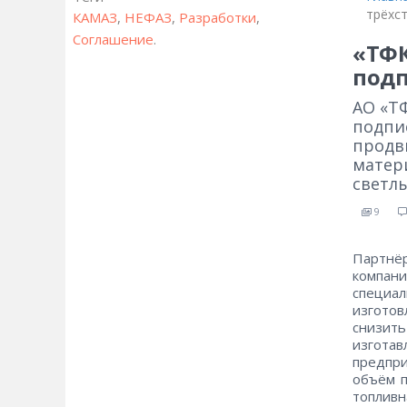
трёхс
КАМАЗ
,
НЕФАЗ
,
Разработки
,
Соглашение
.
«ТФК
подп
АО «Т
подпи
продв
матер
светл
9
Партнёр
компан
специа
изготов
снизит
изготав
предпри
объём п
топливн