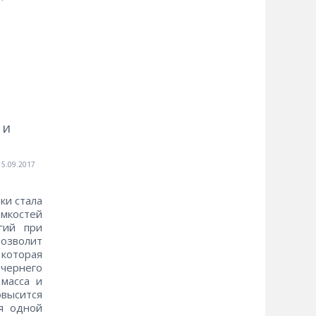
 и
15.09.2017
ки стала
мкостей
гий при
позволит
которая
очернего
 масса и
овысится
ся одной