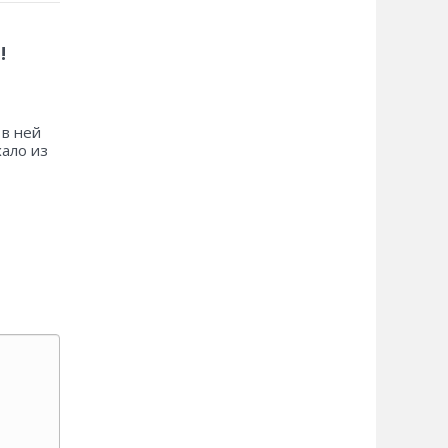
!
 в ней
хало из