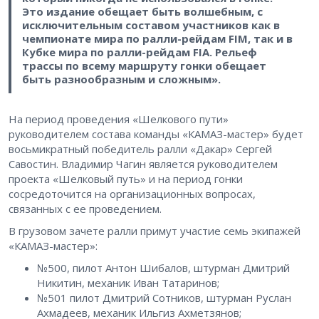
Это издание обещает быть волшебным, с
исключительным составом участников как в
чемпионате мира по ралли-рейдам FIM, так и в
Кубке мира по ралли-рейдам FIA. Рельеф
трассы по всему маршруту гонки обещает
быть разнообразным и сложным».
На период проведения «Шелкового пути»
руководителем состава команды «КАМАЗ-мастер» будет
восьмикратный победитель ралли «Дакар» Сергей
Савостин. Владимир Чагин является руководителем
проекта «Шелковый путь» и на период гонки
сосредоточится на организационных вопросах,
связанных с ее проведением.
В грузовом зачете ралли примут участие семь экипажей
«КАМАЗ-мастер»:
№500, пилот Антон Шибалов, штурман Дмитрий
Никитин, механик Иван Татаринов;
№501 пилот Дмитрий Сотников, штурман Руслан
Ахмадеев, механик Ильгиз Ахметзянов;