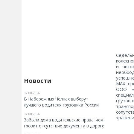
Седель
колесно
и авто
необхо
успешно
Новости
MAX пре
ООО «З
07.08.2026
специал
В Набережных Челнах выберут
грузов 
лучшего водителя грузовика России
трансп
сопутс
07.08.2026
хранени
Забыли дома водительские права: чем
грозит отсутствие документа в дороге