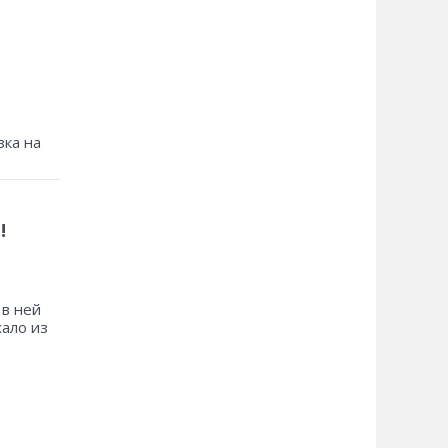
зка на
!
 в ней
хало из