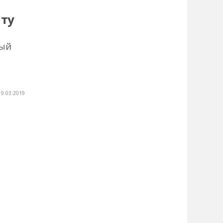
нту
вый
19.03.2019