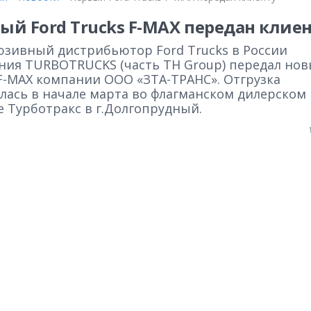
ый Ford Trucks F-MAX передан клие
юзивный дистрибьютор Ford Trucks в России
ния TURBOTRUCKS (часть TH Group) передал но
 F-MAX компании ООО «ЗТА-ТРАНС». Отгрузка
ялась в начале марта во флагманском дилерском
е Турботракс в г.Долгопрудный.