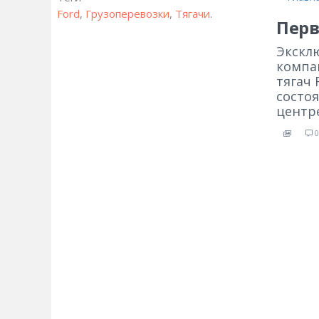
Ford
,
Грузоперевозки
,
Тягачи
.
Перв
Экскл
компа
тягач
состо
центр
0