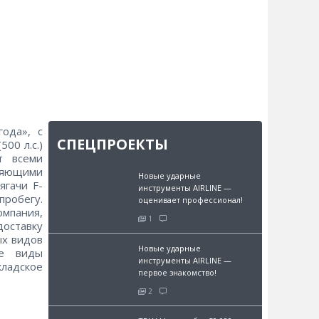
ода», с
СПЕЦПРОЕКТЫ
00 л.с.)
т всеми
ляющими
Новые ударные
ягачи F-
инструменты AIRLINE —
пробегу.
оценивает профессионал!
мпания,
1
доставку
ых видов
Новые ударные
се виды
инструменты AIRLINE —
ладское
первое знакомство!
2