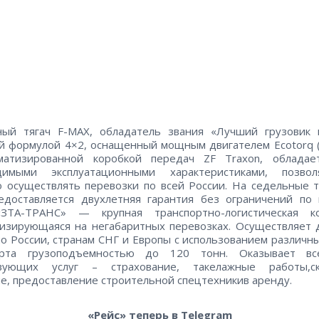
ный тягач F-MAX, обладатель звания «Лучший грузовик г
й формулой 4×2, оснащенный мощным двигателем Ecotorq (5
матизированной коробкой передач ZF Traxon, обладае
димыми эксплуатационными характеристиками, позво
 осуществлять перевозки по всей России. На седельные т
доставляется двухлетняя гарантия без ограничений по 
ТА-ТРАНС» — крупная транспортно-логистическая ко
изирующаяся на негабаритных перевозках. Осуществляет 
по России, странам СНГ и Европы с использованием различн
орта грузоподъемностью до 120 тонн. Оказывает в
твующих услуг – страхование, такелажные работы,ск
е, предоставление строительной спецтехникив аренду.
«Рейс» теперь в Telegram