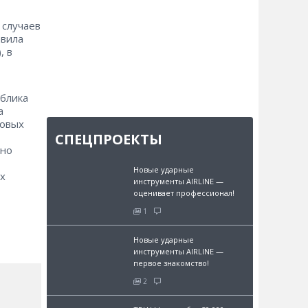
 случаев
авила
, в
ублика
а
ховых
СПЕЦПРОЕКТЫ
ьно
Новые ударные
ых
инструменты AIRLINE —
оценивает профессионал!
1
Новые ударные
инструменты AIRLINE —
первое знакомство!
2