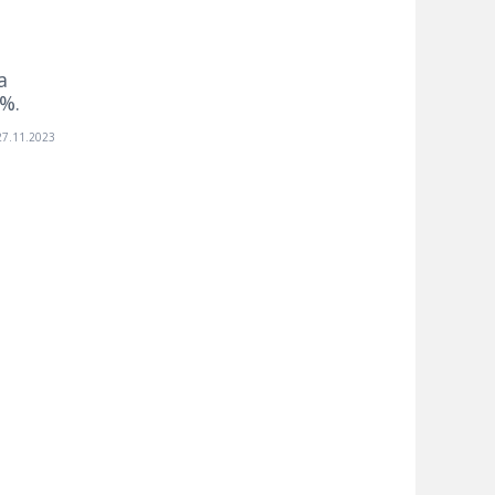
е
а
%.
27.11.2023