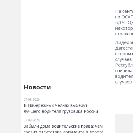
На сент
по ОСАГ
5,1%. О
некотор
страхов
Лидером
Дагеста
втором 
случаев
Республ
снизила
водител
случаев
Новости
07.08.2026
В Набережных Челнах выберут
лучшего водителя грузовика России
07.08.2026
Забыли дома водительские права: чем
грозит отсутствие документа в дороге