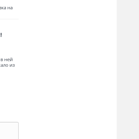
зка на
!
 в ней
хало из