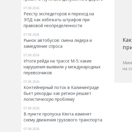
07.08.2026
Реестр экспедиторов и переход на
ЭПД: как избежать штрафов при
правовой неопределенности
07.08.2026
Как
Рынок автобусов: смена лидера и
замедление спроса
при
07.08.2026
Итоги рейда на трассе М-5: какие
Мини
нарушения выявили у международных
на с
перевозчиков
07.08.2026
Контейнерный поток в Калининграде
бьет рекорды: как регион решает
логистическую проблему
07.08.2026
В пункте пропуска Кяхта изменят
схему движения грузового транспорта
07.08.2026