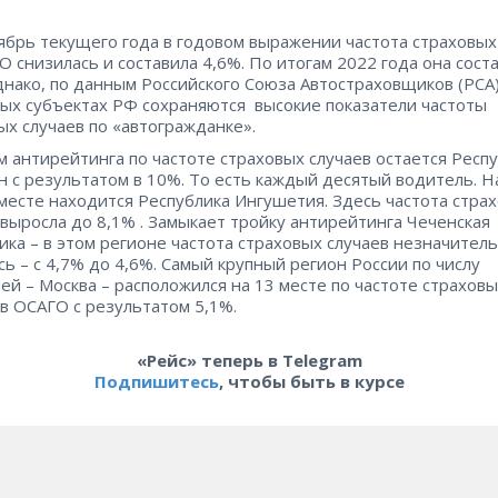
ябрь текущего года в годовом выражении частота страховых
О снизилась и составила 4,6%. По итогам 2022 года она сост
днако, по данным Российского Союза Автостраховщиков (РСА)
ых субъектах РФ сохраняются высокие показатели частоты
ых случаев по «автогражданке».
 антирейтинга по частоте страховых случаев остается Респ
н с результатом в 10%. То есть каждый десятый водитель. Н
месте находится Республика Ингушетия. Здесь частота стра
 выросла до 8,1% . Замыкает тройку антирейтинга Чеченская
ика – в этом регионе частота страховых случаев незначител
сь – с 4,7% до 4,6%. Самый крупный регион России по числу
ей – Москва – расположился на 13 месте по частоте страхов
 в ОСАГО с результатом 5,1%.
«Рейс» теперь в Telegram
Подпишитесь
, чтобы быть в курсе