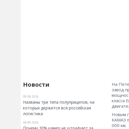
Новости
На Пете
завод п
мощност
08.08.2026
класса 
Названы три типа полуприцепов, на
двигате
которых держится вся российская
логистика
Новым г
КАМАЗ п
08.08.2026
000 км.
Почему 30% камер не штрафуют за