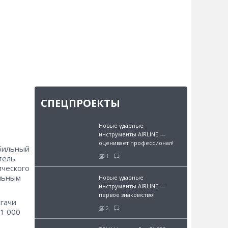
СПЕЦПРОЕКТЫ
Новые ударные
инструменты AIRLINE —
оценивает профессионал!
бильный
1
тель
ического
ельным
Новые ударные
инструменты AIRLINE —
первое знакомство!
гачи
2
 1 000