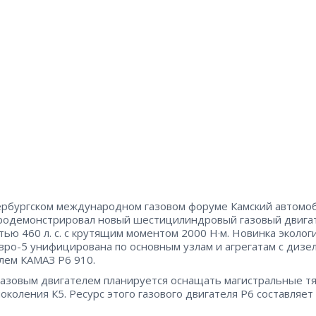
рбургском международном газовом форуме Камский автомо
родемонстрировал новый шестицилиндровый газовый двига
ью 460 л. с. с крутящим моментом 2000 Н·м. Новинка эколог
Евро-5 унифицирована по основным узлам и агрегатам с диз
лем КАМАЗ Р6 910.
азовым двигателем планируется оснащать магистральные тя
околения К5. Ресурс этого газового двигателя Р6 составляет