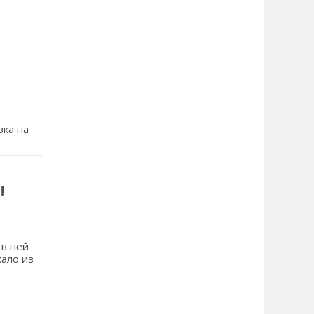
зка на
!
 в ней
хало из