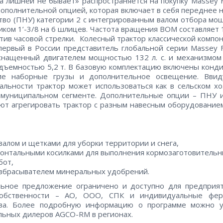
а лишней не бывает» распространяется на покупку Massey 
дополнительной опцией, которая включает в себя переднее 
тво (ПНУ) категории 2 с интегрированным валом отбора мо
иком 1’-3/8 на 6 шлицев. Частота вращения ВОМ составляет 
тив часовой стрелки. Колесный трактор классической компо
первый в России представитель глобальной серии Massey 
снащенный двигателем мощностью 132 л. с. и механизмом
дъемностью 5,2 т. В базовую комплектацию включены конд
ие наборные грузы и дополнительное освещение. Ввид
альности трактор может использоваться как в сельском хо
в муниципальном сегменте. Дополнительные опции – ПНУ 
ют агрегировать трактор с разным навесным оборудованием
валом и щетками для уборки территории и снега,
онтальными косилками для выполнения кормозаготовитель
бот,
збрасывателем минеральных удобрений.
льное предложение ограничено и доступно для предприят
обственности – АО, ООО, СПК и индивидуальные фер
тва. Более подробную информацию о программе можно у
ьных дилеров AGCO-RM в регионах.