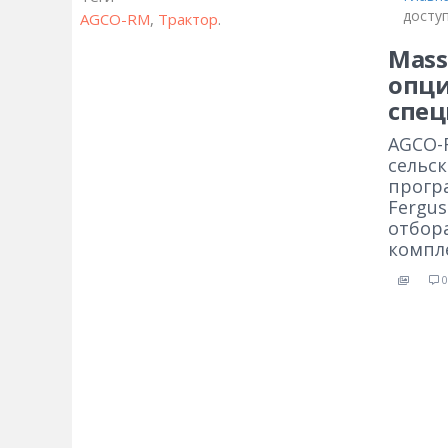
досту
AGCO-RM
,
Трактор
.
Mass
опци
спе
AGCO-
сельс
прогр
Fergu
отбор
компле
0