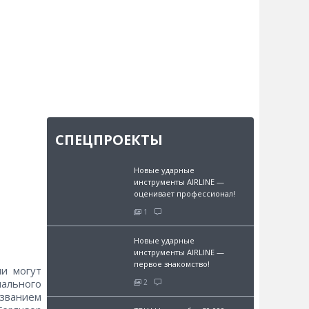
СПЕЦПРОЕКТЫ
Новые ударные
инструменты AIRLINE —
оценивает профессионал!
1
Новые ударные
инструменты AIRLINE —
первое знакомство!
ии могут
ального
2
званием