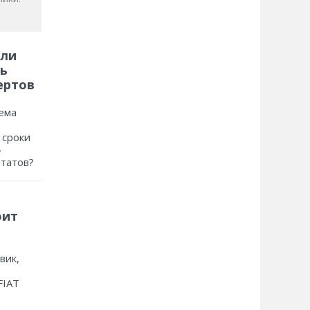
 ли
ь
ертов
ема
 сроки
»
ьтатов?
оит
вик,
FIAT
?