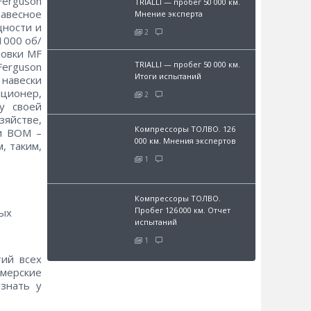
Ferguson
TRIALLI — пробег 50 000 км.
навесное
Мнение эксперта
щности и
2
1000 об/
новки MF
TRIALLI — пробег 50 000 км.
Ferguson
Итоги испытаний
 навески
иционер,
2
у своей
зяйстве,
Компрессоры ТОЛВО. 126
и ВОМ –
000 км. Мнения экспертов
, таким,
1
Компрессоры ТОЛВО.
Пробег 126 000 км. Отчет
ных
испытаний
1
ий всех
мерские
знать у