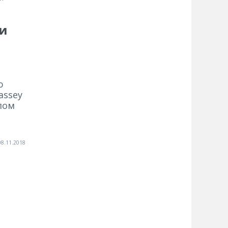
ми
ю
assey
лом
08.11.2018