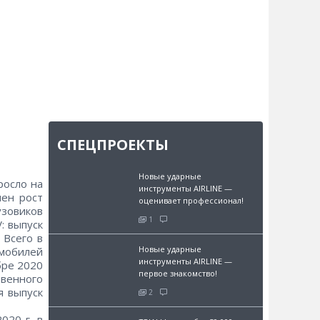
СПЕЦПРОЕКТЫ
Новые ударные
росло на
инструменты AIRLINE —
чен рост
оценивает профессионал!
зовиков
1
: выпуск
 Всего в
Новые ударные
омобилей
инструменты AIRLINE —
бре 2020
первое знакомство!
твенного
я выпуск
2
020 г. в