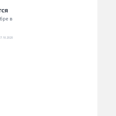
тся
ябре в
27.10.2020