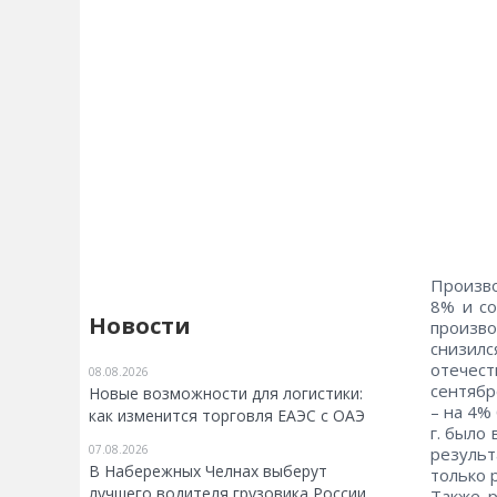
Произво
8% и со
Новости
произв
снизилс
отечест
08.08.2026
сентябр
Новые возможности для логистики:
– на 4%
как изменится торговля ЕАЭС с ОАЭ
г. было
07.08.2026
результ
В Набережных Челнах выберут
только 
лучшего водителя грузовика России
Также р