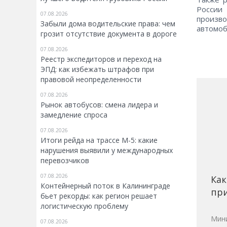
России
07.08.2026
произво
Забыли дома водительские права: чем
автомоб
грозит отсутствие документа в дороге
07.08.2026
Реестр экспедиторов и переход на
ЭПД: как избежать штрафов при
правовой неопределенности
07.08.2026
Рынок автобусов: смена лидера и
замедление спроса
07.08.2026
Итоги рейда на трассе М-5: какие
нарушения выявили у международных
перевозчиков
07.08.2026
Как
Контейнерный поток в Калининграде
при
бьет рекорды: как регион решает
логистическую проблему
Мини
07.08.2026