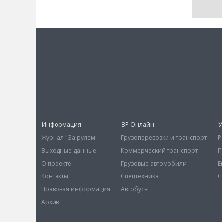
Информация
ЗР Онлайн
У
Журнал "За рулем"
Грузоперевозки и транспорт
Р
Выходные данные
Коммерческий транспорт
П
О проекте
Грузовые автомобили
E
Контакты
Спецтехника
С
Правовая информация
Автобусы
Архив