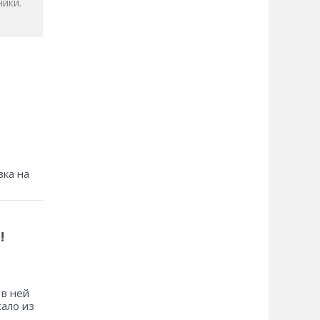
ики.
зка на
!
 в ней
хало из