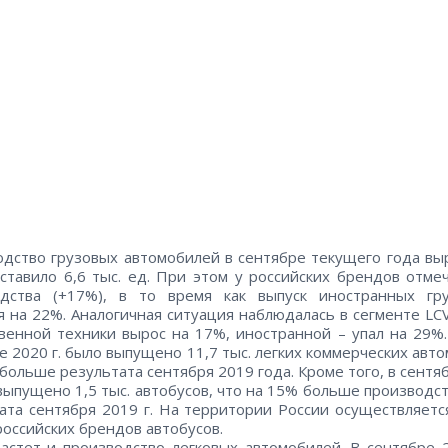
дство грузовых автомобилей в сентябре текущего года вы
ставило 6,6 тыс. ед. При этом у российских брендов отме
одства (+17%), в то время как выпуск иностранных гру
я на 22%. Аналогичная ситуация наблюдалась в сегменте LCV
венной техники вырос на 17%, иностранной – упал на 29%.
е 2020 г. было выпущено 11,7 тыс. легких коммерческих авт
 больше результата сентября 2019 года. Кроме того, в сентя
 выпущено 1,5 тыс. автобусов, что на 15% больше производс
ата сентября 2019 г. На территории России осуществляетс
российских брендов автобусов.
астет и производство легковых автомобилей. В сентябре 2