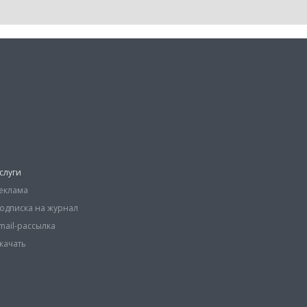
слуги
еклама
одписка на журнал
mail-рассылка
качать