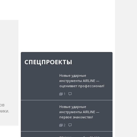
СПЕЦПРОЕКТЫ
Новые ударные
и
инструменты AIRLINE —
оценивает профессионал!
1
ов
Новые ударные
ики.
инструменты AIRLINE —
первое знакомство!
2