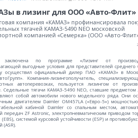
Зы в лизинг для ООО «Авто-Флит»
говая компания «КАМАЗ» профинансировала пок
дельных тягачей КАМАЗ-5490 NEO московской
портной компанией «Семерка» (ООО «Авто-Флит»
а заключена по программе «Лизинг от производи
агающей выгодные условия для представителей среднего 
ку осуществил официальный дилер ПАО «КАМАЗ» в Мос
втоГрупп». Компания-лизингополучатель, специализирующ
ортных автоперевозках, пользуется лизингом от произв
. Седельные тягачи КАМАЗ-5490 NEO, ставшие предметом 
авляют собой автомобили нового модельного ряда. Они о
чным двигателем Daimler OM457LA («Евро-5») мощностью 
табельной кабиной Daimler со спальным местом, автомат
й передач ZF Astronic, электропневматическим приводом т
 (EBS), системой курсовой устойчивости (ESP) и противобук
 (ASR).