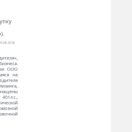
упку
).
29.08.2018
теля»,
бизнеса.
кве ООО
аяся на
одителя
лизинга,
снащены
401л.с.,
ической
ормозной
совочной