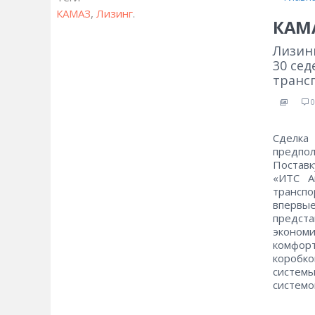
КАМАЗ
,
Лизинг
.
КАМА
Лизин
30 се
транс
0
Сделк
предпол
Постав
«ИТС А
трансп
впервые
предст
экономи
комфор
коробко
системы
системой