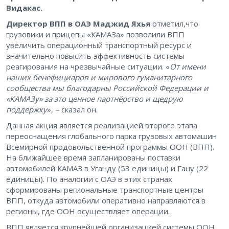
Видакас.
Директор ВПП в ОАЭ Маджид Яхья
отметил,что
грузовики и прицепы «КАМАЗа» позволили ВПП
увеличить операционный транспортный ресурс и
значительно повысить эффективность системы
реагирования на чрезвычайные ситуации. «
От имени
наших бенефициаров и мирового гуманитарного
сообщества мы благодарны Российской Федерации и
«КАМАЗу» за это ценное партнёрство и щедрую
поддержку
»,
–
сказал он.
Данная акция является реализацией второго этапа
переоснащения глобального парка грузовых автомашин
Всемирной продовольственной программы ООН (ВПП).
На ближайшее время запланированы поставки
автомобилей КАМАЗ в Уганду (53 единицы) и Гану (22
единицы). По аналогии с ОАЭ в этих странах
сформированы региональные транспортные центры
ВПП, откуда автомобили оперативно направляются в
регионы, где ООН осуществляет операции.
ВПП является крупнейшей организацией системы ООН,