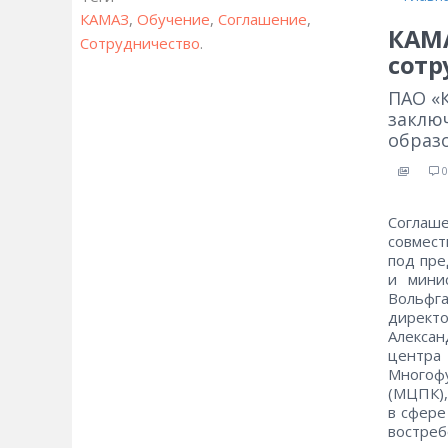
КАМАЗ
,
Обучение
,
Соглашение
,
КАМА
Сотрудничество
.
сотр
ПАО «
заклю
образ
0
Соглаше
совмест
под пре
и мини
Вольфга
директ
Алексан
центра
Многоф
(МЦПК),
в сфере
востреб