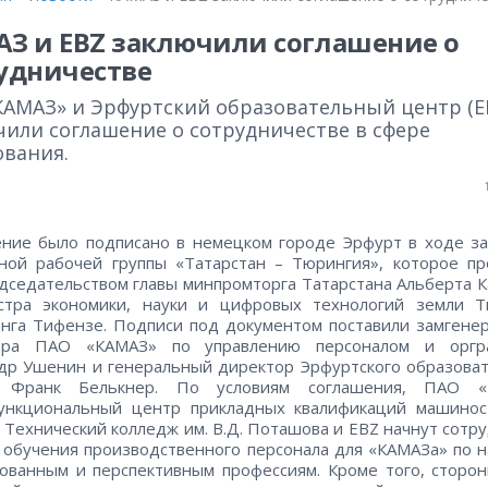
З и EBZ заключили соглашение о
удничестве
КАМАЗ» и Эрфуртский образовательный центр (E
чили соглашение о сотрудничестве в сфере
ования.
ние было подписано в немецком городе Эрфурт в ходе з
ной рабочей группы «Татарстан – Тюрингия», которое п
дседательством главы минпромторга Татарстана Альберта 
стра экономики, науки и цифровых технологий земли Т
нга Тифензе. Подписи под документом поставили замгене
ора ПАО «КАМАЗ» по управлению персоналом и оргр
др Ушенин и генеральный директор Эрфуртского образова
 Франк Белькнер. По условиям соглашения, ПАО «
ункциональный центр прикладных квалификаций машинос
 Технический колледж им. В.Д. Поташова и EBZ начнут сотр
 обучения производственного персонала для «КАМАЗа» по 
ованным и перспективным профессиям. Кроме того, сторо