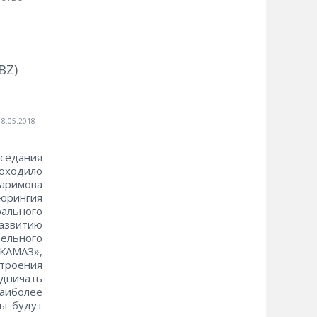
BZ)
18.05.2018
аседания
роходило
Каримова
юрингия
рального
азвитию
тельного
КАМАЗ»,
троения
удничать
наиболее
ны будут