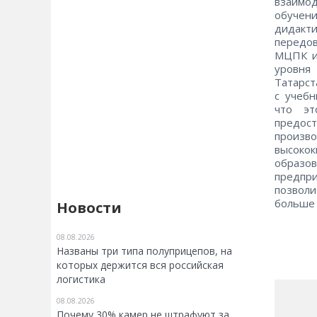
взаимод
обучен
дидакт
передов
МЦПК и
уровня
Татарст
с учебн
что эт
предос
произво
высоко
образо
предпри
позвол
больше 
Новости
08.08.2026
Названы три типа полуприцепов, на
которых держится вся российская
логистика
08.08.2026
Почему 30% камер не штрафуют за