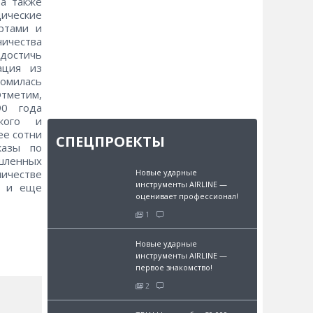
 а также
ические
ртами и
ничества
достичь
ация из
комилась
Отметим,
90 года
ского и
ее сотни
СПЕЦПРОЕКТЫ
казы по
шленных
ничестве
Новые ударные
инструменты AIRLINE —
и и еще
оценивает профессионал!
1
Новые ударные
инструменты AIRLINE —
первое знакомство!
2