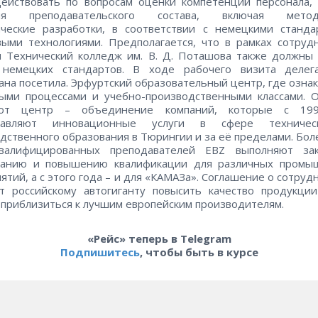
ействовать по вопросам оценки компетенций персонала,
ия преподавательского состава, включая метод
ические разработки, в соответствии с немецкими станда
ыми технологиями. Предполагается, что в рамках сотруд
 Технический колледж им. В. Д. Поташова также должны 
 немецких стандартов. В ходе рабочего визита делег
ана посетила. Эрфуртский образовательный центр, где озна
ыми процессами и учебно-производственными классами. 
от центр – объединение компаний, которые с 19
тавляют инновационные услуги в сфере техниче
дственного образования в Тюрингии и за её пределами. Бол
квалифицированных преподавателей EBZ выполняют за
ванию и повышению квалификации для различных промы
ятий, а с этого года – и для «КАМАЗа». Соглашение о сотруд
ит российскому автогиганту повысить качество продукци
приблизиться к лучшим европейским производителям.
«Рейс» теперь в Telegram
Подпишитесь
, чтобы быть в курсе