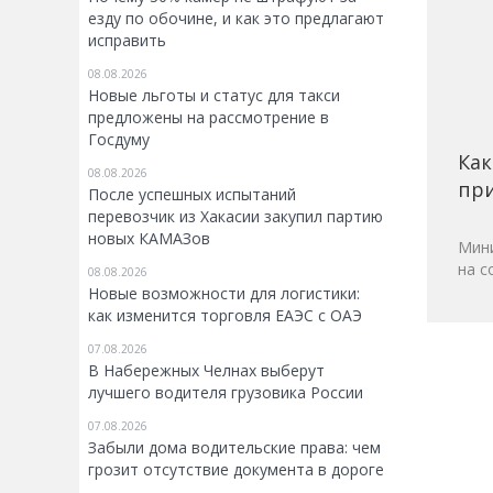
езду по обочине, и как это предлагают
исправить
08.08.2026
Новые льготы и статус для такси
предложены на рассмотрение в
Госдуму
Как
08.08.2026
при
После успешных испытаний
перевозчик из Хакасии закупил партию
новых КАМАЗов
Мини
на с
08.08.2026
Новые возможности для логистики:
как изменится торговля ЕАЭС с ОАЭ
07.08.2026
В Набережных Челнах выберут
лучшего водителя грузовика России
07.08.2026
Забыли дома водительские права: чем
грозит отсутствие документа в дороге