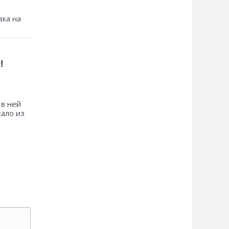
зка на
!
 в ней
хало из