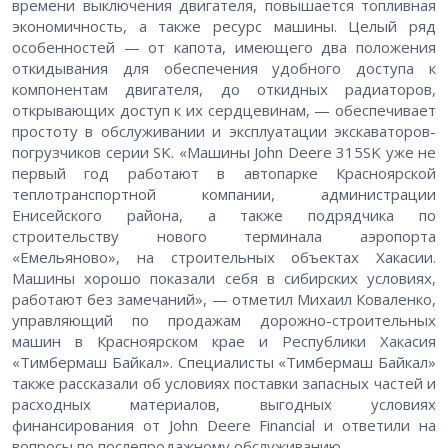
времени выключения двигателя, повышается топливная
экономичность, а также ресурс машины. Целый ряд
особенностей — от капота, имеющего два положения
откидывания для обеспечения удобного доступа к
компонентам двигателя, до откидных радиаторов,
открывающих доступ к их сердцевинам, — обеспечивает
простоту в обслуживании и эксплуатации экскаваторов-
погрузчиков серии SK. «Машины John Deere 315SK уже не
первый год работают в автопарке Красноярской
теплотранспортной компании, администрации
Енисейского района, а также подрядчика по
строительству нового терминала аэропорта
«Емельяново», на строительных объектах Хакасии.
Машины хорошо показали себя в сибирских условиях,
работают без замечаний», — отметил Михаил Коваленко,
управляющий по продажам дорожно-строительных
машин в Красноярском крае и Республики Хакасия
«Тимбермаш Байкал». Специалисты «Тимбермаш Байкал»
также рассказали об условиях поставки запасных частей и
расходных материалов, выгодных условиях
финансирования от John Deere Financial и ответили на
вопросы по послепродажному обслуживанию.