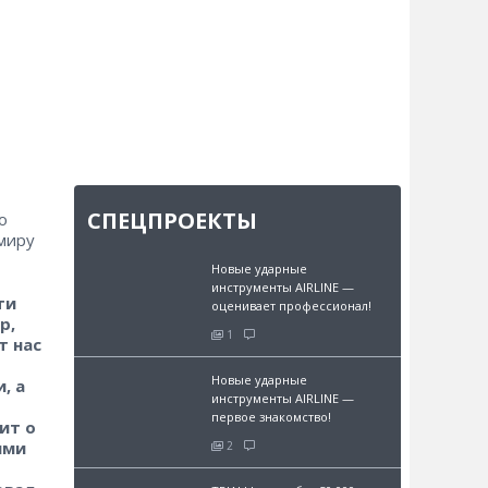
СПЕЦПРОЕКТЫ
о
 миру
Новые ударные
инструменты AIRLINE —
ти
оценивает профессионал!
р,
1
т нас
Новые ударные
, а
инструменты AIRLINE —
первое знакомство!
ит о
ыми
2