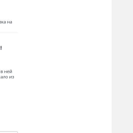
зка на
!
 в ней
хало из