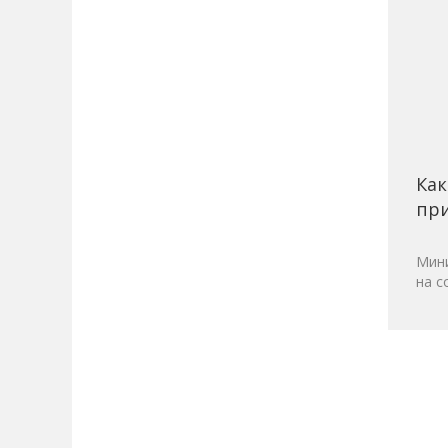
Как
при
Мини
на с