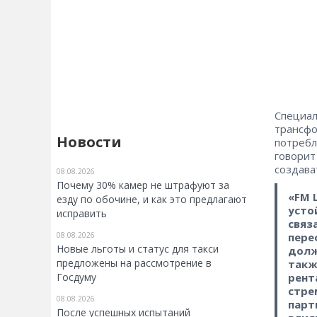
Специал
трансфо
Новости
потребл
говорит
создава
08.08.2026
Почему 30% камер не штрафуют за
«FM 
езду по обочине, и как это предлагают
усто
исправить
связ
08.08.2026
пере
Новые льготы и статус для такси
долж
предложены на рассмотрение в
такж
Госдуму
рент
стре
08.08.2026
парт
После успешных испытаний