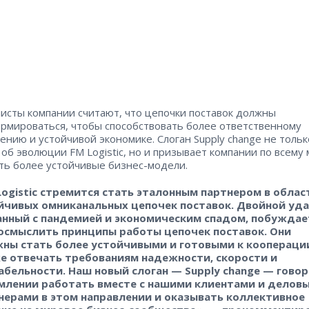
исты компании считают, что цепочки поставок должны
рмироваться, чтобы способствовать более ответственному
ению и устойчивой экономике. Слоган Supply change не тольк
 об эволюции FM Logistic, но и призывает компании по всему
ть более устойчивые бизнес-модели.
Logistic стремится стать эталонным партнером в облас
йчивых омниканальных цепочек поставок. Двойной уда
анный с пандемией и экономическим спадом, побуждае
осмыслить принципы работы цепочек поставок. Они
ны стать более устойчивыми и готовыми к кооперации
е отвечать требованиям надежности, скорости и
абельности. Наш новый слоган — Supply change — говор
млении работать вместе с нашими клиентами и делов
нерами в этом направлении и оказывать коллективное