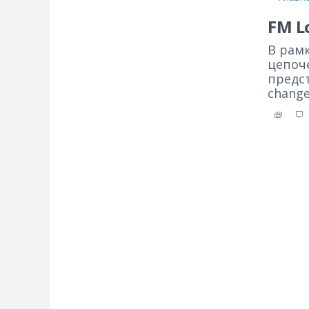
FM L
В рам
цепоче
предс
change