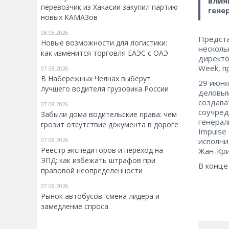
влия
перевозчик из Хакасии закупил партию
гене
новых КАМАЗов
08.08.2026
Предста
Новые возможности для логистики:
несколь
как изменится торговля ЕАЭС с ОАЭ
директо
Week, п
07.08.2026
В Набережных Челнах выберут
29 июня
лучшего водителя грузовика России
деловым
создава
07.08.2026
соучред
Забыли дома водительские права: чем
генерал
грозит отсутствие документа в дороге
Impulse
исполни
07.08.2026
Реестр экспедиторов и переход на
Жан-Кри
ЭПД: как избежать штрафов при
В конце
правовой неопределенности
07.08.2026
Рынок автобусов: смена лидера и
замедление спроса