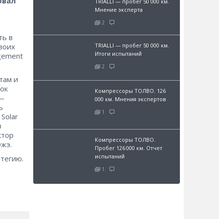
овал
TRIALLI — пробег 50 000 км.
Мнение эксперта
2
ть в
TRIALLI — пробег 50 000 км.
своих
Итоги испытаний
gement
2
там и
вок
Компрессоры ТОЛВО. 126
 —
000 км. Мнения экспертов
ь
1
Solar
в
ктор
Компрессоры ТОЛВО.
жэ.
Пробег 126 000 км. Отчет
испытаний
атегию.
1