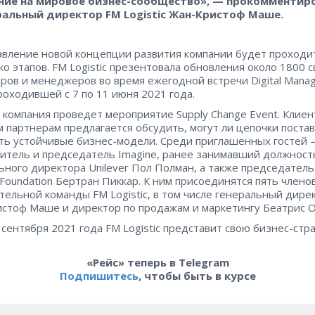
ние на мировое бизнес-сообщество», — прокомментир
ральный директор FM Logistic Жан-Кристоф Маше.
вление новой концепции развития компании будет проходи
ко этапов. FM Logistic презентовала обновления около 1800 
ров и менеджеров во время ежегодной встречи Digital Mana
роходившей с 7 по 11 июня 2021 года.
 компания проведет мероприятие Supply Change Event. Клиен
 партнерам предлагается обсудить, могут ли цепочки поста
ть устойчивые бизнес-модели. Среди приглашенных гостей
итель и председатель Imagine, ранее занимавший должност
ьного директора Unilever Пол Полман, а также председатель 
 Foundation Бертран Пиккар. К ним присоединятся пять члено
тельной команды FM Logistic, в том числе генеральный дире
стоф Маше и директор по продажам и маркетингу Беатрис О
 сентября 2021 года FM Logistic представит свою бизнес-стр
«Рейс» теперь в Telegram
Подпишитесь
, чтобы быть в курсе