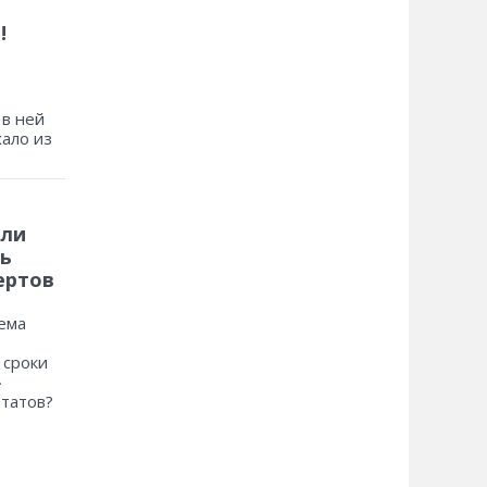
!
 в ней
хало из
 ли
ь
ертов
ема
 сроки
»
ьтатов?