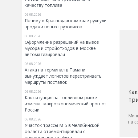
качеству топлива
06.08.2026
Почему в Краснодарском крае рухнули
продажи новых грузовиков
06.08.2026
Оформление разрешений на вывоз
мусора и стройотходов в Москве
автоматизировали
06.08.2026
Атака на терминал в Тамани
вынуждает логистов перестраивать
маршруты поставок
Как
06.08.2026
Как ситуация на топливном рынке
при
изменит макроэкономический прогноз
России
Мини
06.08.2026
на с
Участок трассы М-5 в Челябинской
области отремонтировали с
опережением графика