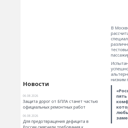
В Москв
рассчит
специал
различн
тестовы
пассажи
Испытан
успешно
альтерн
низким 
Новости
«Рос
пять
06.08.2026
Защита дорог от БПЛА станет частью
комф
кото
официальных ремонтных работ
любы
06.08.2026
заме
Для предотвращения дефицита в
России смягчили требования к