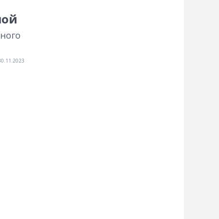
мой
нного
30.11.2023