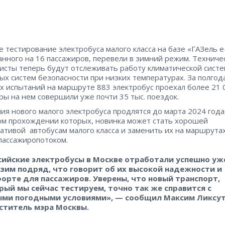
е тестирование электробуса малого класса на базе «ГАЗель e-
анного на 16 пассажиров, перевели в зимний режим. Техниче
исты теперь будут отслеживать работу климатической систе
ых систем безопасности при низких температурах. За полгод
х испытаний на маршруте 883 электробус проехал более 21 0
ры на нем совершили уже почти 35 тыс. поездок.
ия нового малого электробуса продлятся до марта 2024 года
м прохождении которых, новинка может стать хорошей
ативой автобусам малого класса и заменить их на маршрутах
пассажиропотоком.
сийские электробусы в Москве отработали успешно уж
 зим подряд, что говорит об их высокой надежности и
орте для пассажиров. Уверены, что новый транспорт,
рый мы сейчас тестируем, точно так же справится с
ми погодными условиями», — сообщил Максим Ликсут
ститель мэра Москвы.