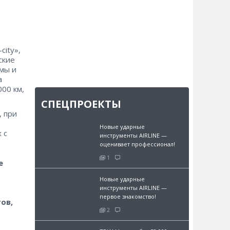
city»,
ские
мы и
а
00 км,
СПЕЦПРОЕКТЫ
, при
Новые ударные
 с
инструменты AIRLINE —
оценивает профессионал!
1
е
Новые ударные
инструменты AIRLINE —
первое знакомство!
ов,
2