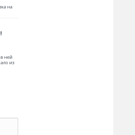
зка на
!
 в ней
хало из