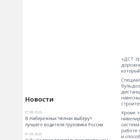
«ДСТ-Ур
дорожн
который
Специал
бульдоз
дистанц
навесны
Новости
строите
Кроме т
07.08.2026
В Набережных Челнах выберут
нивелир
система
лучшего водителя грузовика России
работе 
07.08.2026
и спосо