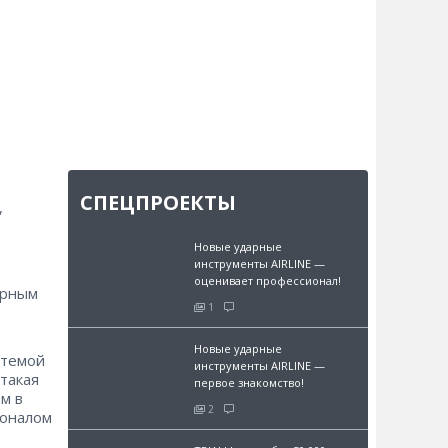
СПЕЦПРОЕКТЫ
,
Новые ударные
:
инструменты AIRLINE —
оценивает профессионал!
ерным
1
Новые ударные
стемой
инструменты AIRLINE —
такая
первое знакомство!
м в
2
ионалом