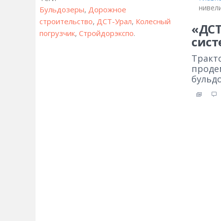
нивел
Бульдозеры
,
Дорожное
строительство
,
ДСТ-Урал
,
Колесный
«ДСТ
погрузчик
,
Стройдорэкспо
.
сист
Тракт
проде
бульд