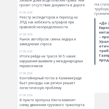
Забыли дома водительские права: чем
На стат
грозит отсутствие документа в дороге
трубоук
07.08.2026
гусенич
Реестр экспедиторов и переход на
ЭПД: как избежать штрафов при
«До 
правовой неопределенности
Евро
кита
07.08.2026
– пр
Рынок автобусов: смена лидера и
Урал
замедление спроса
отеч
треб
07.08.2026
Газп
Итоги рейда на трассе М-5: какие
прод
нарушения выявили у международных
перевозчиков
07.08.2026
Контейнерный поток в Калининграде
бьет рекорды: как регион решает
логистическую проблему
07.08.2026
В пункте пропуска Кяхта изменят
схему движения грузового транспорта