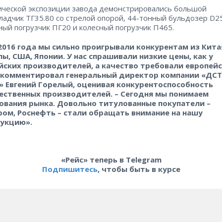
ической экспозиции завода демонстрировались большой
ладчик ТГ35.80 со стрелой опорой, 44-тонный бульдозер D2
ный погрузчик ПГ20 и колесный погрузчик П465.
2016 года мы сильно проигрывали конкурентам из Кита
пы, США, Японии. У нас спрашивали низкие цены, как у
йских производителей, а качество требовали европейс
окомментировал генеральный директор компании «ДСТ
» Евгений Горелый, оценивая конкурентоспособность
ественных производителей. – Сегодня мы понимаем
ования рынка. Довольно титулованные покупатели –
ром, Роснефть – стали обращать внимание на нашу
укцию».
«Рейс» теперь в Telegram
Подпишитесь
, чтобы быть в курсе