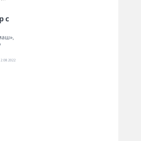
р с
маш»,
ю
12.08.2022