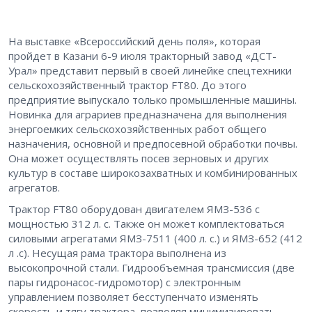
На выставке «Всероссийский день поля», которая
пройдет в Казани 6-9 июля тракторный завод «ДСТ-
Урал» представит первый в своей линейке спецтехники
сельскохозяйственный трактор FT80. До этого
предприятие выпускало только промышленные машины.
Новинка для аграриев предназначена для выполнения
энергоемких сельскохозяйственных работ общего
назначения, основной и предпосевной обработки почвы.
Она может осуществлять посев зерновых и других
культур в составе широкозахватных и комбинированных
агрегатов.
Трактор FT80 оборудован двигателем ЯМЗ-536 с
мощностью 312 л. с. Также он может комплектоваться
силовыми агрегатами ЯМЗ-7511 (400 л. с.) и ЯМЗ-652 (412
л .с). Несущая рама трактора выполнена из
высокопрочной стали. Гидрообъемная трансмиссия (две
пары гидронасос-гидромотор) с электронным
управлением позволяет бесступенчато изменять
скорость и тягу трактора, позволяя минимизировать