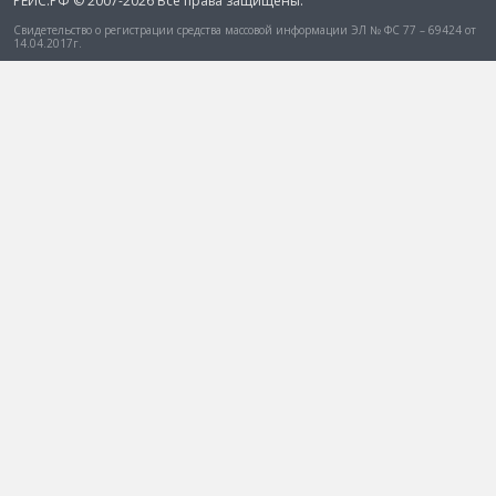
РЕЙС.РФ © 2007-2026 Все права защищены.
Свидетельство о регистрации средства массовой информации ЭЛ № ФС 77 – 69424 от
14.04.2017г.