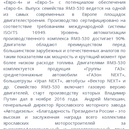
«Евро-4» и «Евро-5» с потенциалом обеспечения
«Евро-6». Выпуск семейства ЯМЗ-530 ведется на одной
из самых современных в Европе площадок
двигателестроения. Производство сертифицировано на
соответствие требованиям международной системы
ISO/TS 16949. Уровень автоматизации
производственного комплекса ЯМЗ-530 достигает 90%.
Двигатели обладают преимуществом перед
большинством зарубежных и отечественных аналогов по
таким показателям как мощность и крутящий момент при
более низком расходе топлива. Двигателями ЯМЗ-530
комплектуется продукция «Группы ГАЗ»:
среднетоннажные автомобили «ГАЗон NEXT»,
большегрузы «Урал NEXT», автобусы «Вектор NEXT» и
др. Семейство ЯМЗ-530 включает газовую версию
двигателей, старт производству которых Владимир
Путин дал в ноябре 2016 года. Андрей Матюшин,
генеральный директор Ярославского моторного завода
«Автодизель»: «Благодарность Президента России – это
высокая и заслуженная награда всего коллектива
ярославских моторостроителей за
высокопрофессиональный и самоотверженный труд.