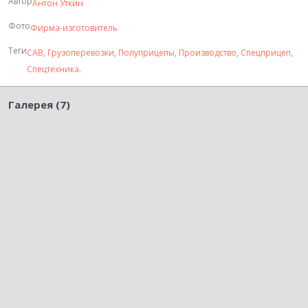
Автор
Антон Уткин
Фото
Фирма-изготовитель
Теги
CAB
,
Грузоперевозки
,
Полуприцепы
,
Производство
,
Спецприцеп
,
Спецтехника
.
Галерея (7)