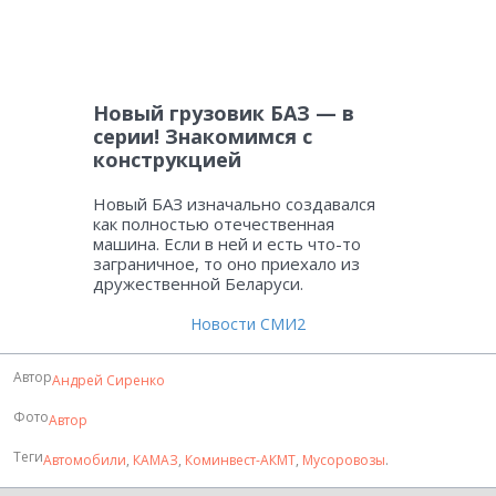
Новый грузовик БАЗ — в
серии! Знакомимся с
конструкцией
Новый БАЗ изначально создавался
как полностью отечественная
машина. Если в ней и есть что-то
заграничное, то оно приехало из
дружественной Беларуси.
Новости СМИ2
Автор
Андрей Сиренко
Фото
Автор
Теги
Автомобили
,
КАМАЗ
,
Коминвест-АКМТ
,
Мусоровозы
.