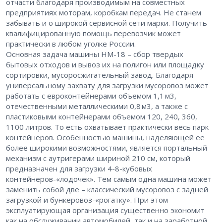
отчасти благодаря производимым на совместных
предприятиях моторам, коробкам передач. Не станем
забывать и о широкой сервисной сети марки. Получить
квалифицированную помощь перевозчик может
практически в любом уголке России.
Основная задача машины HM-18 – сбор твердых
бытовых отходов и вывоз их на полигон или площадку
сортировки, мусоросжигательный завод. Благодаря
универсальному захвату для загрузки мусоровоз может
работать с евроконтейнерами объемом 1,1 м3,
отечественными металлическими 0,8 м3, а также с
пластиковыми контейнерами объемом 120, 240, 360,
1100 литров. То есть охватывает практически весь парк
контейнеров. Особенностью машины, наделяющей ее
более широкими возможностями, является портальный
механизм с аутригерами шириной 210 см, который
предназначен для загрузки 4-8-кубовых
контейнеров-«лодочек». Тем самым одна машина может
заменить собой две – классический мусоровоз с задней
загрузкой и бункеровоз-«рогатку». При этом
эксплуатирующая организация существенно экономит
как на обслуживании автомобилей, так и на заработной