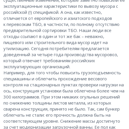
существенные изменения, которые заметно повысили ее
эксплуатационные характеристики по вывозу мусора с
российской (!) спецификой. А она, как известно,
отличается от европейского и азиатского подходов
к перевозкам ТБО, в частности, по полному отсутствию
предварительной сортировки ТБО. Наши люди все
отходы ссыпают в один и тот же бак – неважно,
пищевого или строительного вида мусор идет на
утилизацию. Сегодня потребителям предлагается
доведенный за четыре года производства мусоровоз,
который отвечает требованиям российских
эксплуатирующих организаций.
Например, для того чтобы повысить грузоподъемность
спецмашины и облегчить прохождение весового
контроля на стационарных пунктах проверки нагрузки на
ось, конструкция установки была облегчена более чем на
300 килограммов. При этом никаких огульных решений
по снижению толщины листов металла, из которых
сварена конструкция, принято не было. Так, сам бункер
облегчать не стали: его прочность должна быть на
соответствующем уровне. Снижение массы достигнуто
за счет модернизации загрузочной ванны. Ее пол как