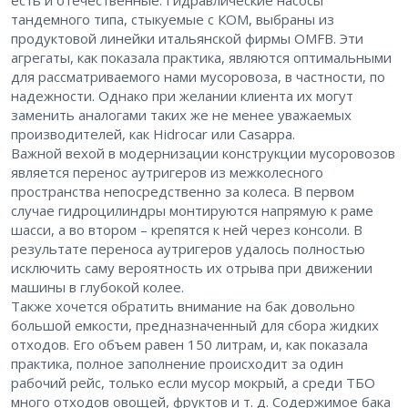
есть и отечественные. Гидравлические насосы
тандемного типа, стыкуемые с КОМ, выбраны из
продуктовой линейки итальянской фирмы OMFB. Эти
агрегаты, как показала практика, являются оптимальными
для рассматриваемого нами мусоровоза, в частности, по
надежности. Однако при желании клиента их могут
заменить аналогами таких же не менее уважаемых
производителей, как Hidrocar или Casappa.
Важной вехой в модернизации конструкции мусоровозов
является перенос аутригеров из межколесного
пространства непосредственно за колеса. В первом
случае гидроцилиндры монтируются напрямую к раме
шасси, а во втором – крепятся к ней через консоли. В
результате переноса аутригеров удалось полностью
исключить саму вероятность их отрыва при движении
машины в глубокой колее.
Также хочется обратить внимание на бак довольно
большой емкости, предназначенный для сбора жидких
отходов. Его объем равен 150 литрам, и, как показала
практика, полное заполнение происходит за один
рабочий рейс, только если мусор мокрый, а среди ТБО
много отходов овощей, фруктов и т. д. Содержимое бака