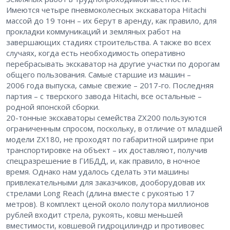
Имеются четыре пневмоколесных экскаватора Hitachi
массой до 19 тонн – ​их берут в аренду, как правило, для
прокладки коммуникаций и земляных работ на
завершающих стадиях строительства. А также во всех
случаях, когда есть необходимость оперативно
перебрасывать экскаватор на другие участки по дорогам
общего пользования. Самые старшие из машин – ​
2006 года выпуска, самые свежие – ​2017-го. Последняя
партия – ​с тверского завода Hitachi, все остальные – ​
родной японской сборки.
20-тонные экскаваторы семейства ZX200 пользуются
ограниченным спросом, поскольку, в отличие от младшей
модели ZX180, не проходят по габаритной ширине при
транспортировке на объект – ​их доставляют, получив
спецразрешение в ГИБДД, и, как правило, в ночное
время. Однако нам удалось сделать эти машины
привлекательными для заказчиков, дооборудовав их
стрелами Long Reach (длина вместе с рукоятью ​17
метров). В комплект ценой около полутора миллионов
рублей входит стрела, рукоять, ковш меньшей
вместимости, ковшевой гидроцилиндр и противовес