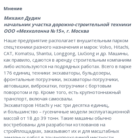
Мнение
Михаил Дудин
начальник участка дорожно-строительной техники
ООО «Мехколонна № 15», г. Москва
Наше предприятие располагает внушительным парком
спецтехники разного назначения и марок: Volvo, Hitachi,
CAT, Komatsu, Shantui, Longgong, LiuGong и др. Машины,
как правило, сдаются в аренду строительным компаниям
либо используются на подрядных работах. Всего в парке
176 единиц техники: экскаваторы, бульдозеры,
фронтальные погрузчики, экскаваторы-погрузчики,
автовышки, виброкатки, погрузчики с бортовым
поворотом и пр. Кроме того, есть крупнотоннажный
транспорт, включая самосвалы.
Экскаваторов Hitachi у нас три десятка единиц,
и большинство – ​гусеничные модели эксплуатационной
массой от 18 до 39 тонн. Такие машины обычно
востребованы для разработки котлованов на
стройплощадках, заказывают их и для масштабных
земляных работ в труднопроходимой местности.