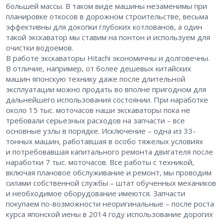
большей массы. В таком виде машины незаменимы при
планировке откосов в дорожном строительстве, весьма
эффективны для докопки глубоких котлованов, а один
такой экскаватор мы ставим на понтон и используем для
очистки водоемов.
В работе экскаваторы Hitachi экономичны и долговечны.
В отличие, например, от более дешевых китайских
машин японскую технику даже после длительной
эксплуатации можно продать во вполне пригодном для
дальнейшего использования состоянии. При наработке
около 15 тыс. моточасов наши экскаваторы пока не
требовали серьезных расходов на запчасти – ​все
основные узлы в порядке. Исключение – ​одна из 33-
тонных машин, работавшая в особо тяжелых условиях
и потребовавшая капитального ремонта двигателя после
наработки 7 тыс. моточасов. Все работы с техникой,
включая плановое обслуживание и ремонт, мы проводим
силами собственной службы – ​штат обученных механиков
и необходимое оборудование имеются. Запчасти
покупаем по-возможности неоригинальные – ​после роста
курса японской иены в 2014 году использование дорогих