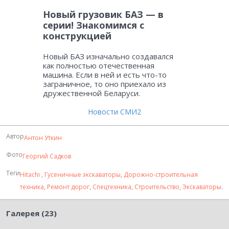
Новый грузовик БАЗ — в
серии! Знакомимся с
конструкцией
Новый БАЗ изначально создавался
как полностью отечественная
машина. Если в ней и есть что-то
заграничное, то оно приехало из
дружественной Беларуси.
Новости СМИ2
Автор
Антон Уткин
Фото
Георгий Садков
Теги
Hitachi
,
Гусеничные экскаваторы
,
Дорожно-строительная
техника
,
Ремонт дорог
,
Спецтехника
,
Строительство
,
Экскаваторы
.
Галерея (23)