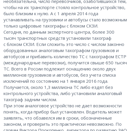
необязательна, число перевозчиков, озаботившихся тем,
чтобы на их транспорте стояло контрольное устройство,
было близким к нулю. А с 1 апреля 2014 года
устанавливать на грузовики и автобусы стало возможным
только цифровые тахографы с блоком СКЗИ.
Сегодня, по данным экспертного центра, более 300
тысяч транспортных средств установили тахограф
с блоком СКЗИ. Если сложить это число с числом законно
оборудованных аналоговым тахографом грузовиков и
автобусов и прибавить количество ТС с тахографом ЕСТР
(международные перевозки), получится свыше 650 тысяч
ТС. Всего в России подлежит оснащению около двух
миллионов грузовиков и автобусов, без учета списка
исключений по состоянию на 1 января 2016 года.
Получается, около 1,3 миллиона ТС либо ездят без
контрольного устройства, либо установили аналоговый
тахограф задним числом.
При этом аналоговое устройство не дает возможности
понять, когда прибор был установлен. Водитель может
заявлять, что обзавелся им в сроки, обозначенные
законом, и проверить это практически невозможно. По
словам Виктора Прокопенко, директора по развитию ЗАО