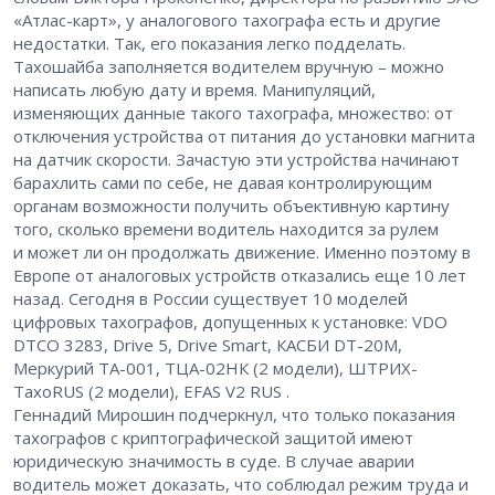
«Атлас-карт», у аналогового тахографа есть и другие
недостатки. Так, его показания легко подделать.
Тахошайба заполняется водителем вручную – можно
написать любую дату и время. Манипуляций,
изменяющих данные такого тахографа, множество: от
отключения устройства от питания до установки магнита
на датчик скорости. Зачастую эти устройства начинают
барахлить сами по себе, не давая контролирующим
органам возможности получить объективную картину
того, сколько времени водитель находится за рулем
и может ли он продолжать движение. Именно поэтому в
Европе от аналоговых устройств отказались еще 10 лет
назад. Сегодня в России существует 10 моделей
цифровых тахографов, допущенных к установке: VDO
DTCO 3283, Drive 5, Drive Smart, КАСБИ DT-20M,
Меркурий ТА-001, ТЦА-02НК (2 модели), ШТРИХ-
ТахоRUS (2 модели), EFAS V2 RUS .
Геннадий Мирошин подчеркнул, что только показания
тахографов с криптографической защитой имеют
юридическую значимость в суде. В случае аварии
водитель может доказать, что соблюдал режим труда и