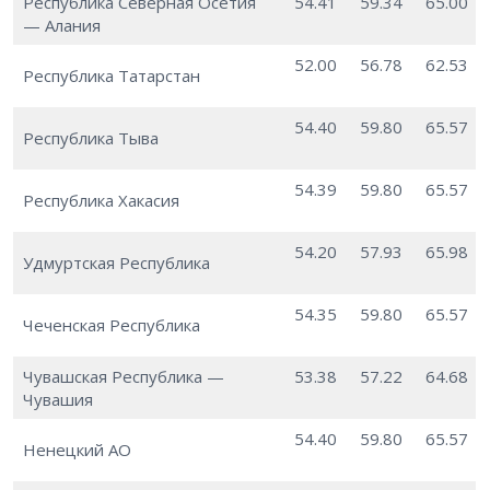
Республика Северная Осетия
54.41
59.34
65.00
— Алания
52.00
56.78
62.53
Республика Татарстан
54.40
59.80
65.57
Республика Тыва
54.39
59.80
65.57
Республика Хакасия
54.20
57.93
65.98
Удмуртская Республика
54.35
59.80
65.57
Чеченская Республика
Чувашская Республика —
53.38
57.22
64.68
Чувашия
54.40
59.80
65.57
Ненецкий АО