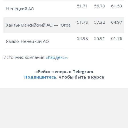
51.71
56.79
61.53
Ненецкий АО
51.78
57.32
64.97
Ханты-Мансийский АО — Югра
54.98
55.91
61.76
Ямало-Ненецкий АО
Источник: компания
«Кардекс»
.
«Рейс» теперь в Telegram
Подпишитесь
, чтобы быть в курсе