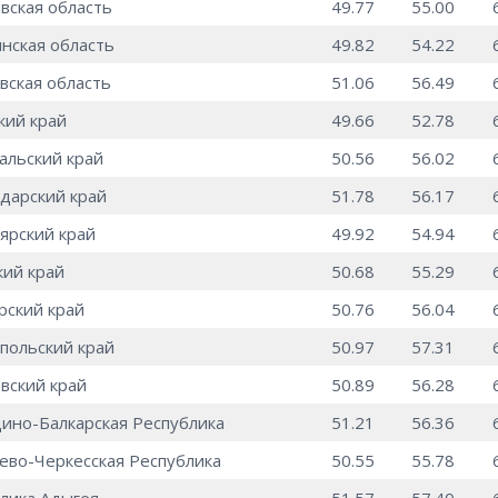
вская область
49.77
55.00
нская область
49.82
54.22
вская область
51.06
56.49
кий край
49.66
52.78
альский край
50.56
56.02
дарский край
51.78
56.17
ярский край
49.92
54.94
ий край
50.68
55.29
ский край
50.76
56.04
польский край
50.97
57.31
вский край
50.89
56.28
ино-Балкарская Республика
51.21
56.36
ево-Черкесская Республика
50.55
55.78