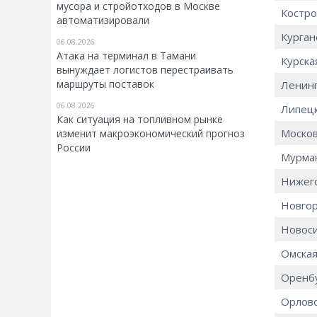
мусора и стройотходов в Москве
Костро
автоматизировали
Курган
06.08.2026
Атака на терминал в Тамани
Курска
вынуждает логистов перестраивать
маршруты поставок
Ленинг
06.08.2026
Липецк
Как ситуация на топливном рынке
Москов
изменит макроэкономический прогноз
России
Мурман
Нижего
Новгор
Новоси
Омская
Оренбу
Орловс