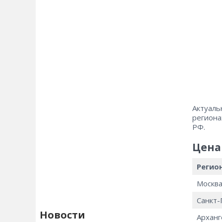
Актуаль
региона
РФ.
Цена 
Регио
Москв
Санкт-
Новости
Арханг