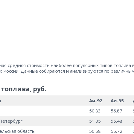
ная средняя стоимость наиболее популярных типов топлива 
х России. Данные собираются и анализируются по различны
топлива, руб.
н
Аи-92
Аи-95
а
50.83
56.87
Петербург
51.05
55.48
ельская область
50.58
55.72