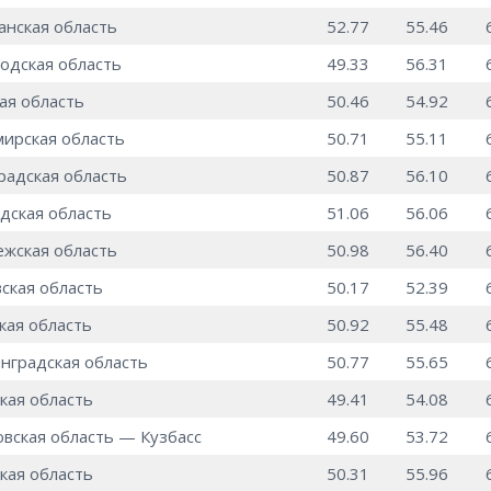
анская область
52.77
55.46
одская область
49.33
56.31
ая область
50.46
54.92
ирская область
50.71
55.11
радская область
50.87
56.10
дская область
51.06
56.06
жская область
50.98
56.40
ская область
50.17
52.39
кая область
50.92
55.48
нградская область
50.77
55.65
кая область
49.41
54.08
вская область — Кузбасс
49.60
53.72
кая область
50.31
55.96