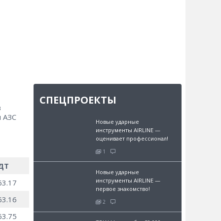
СПЕЦПРОЕКТЫ
в
м АЗС
Новые ударные
инструменты AIRLINE —
оценивает профессионал!
1
ДТ
Новые ударные
инструменты AIRLINE —
63.17
первое знакомство!
63.16
2
63.75