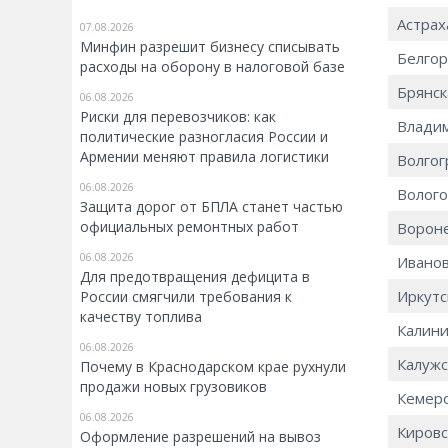
Астрах
07.08.2026
Минфин разрешит бизнесу списывать
Белгор
расходы на оборону в налоговой базе
Брянск
06.08.2026
Риски для перевозчиков: как
Владим
политические разногласия России и
Армении меняют правила логистики
Волгог
06.08.2026
Волого
Защита дорог от БПЛА станет частью
официальных ремонтных работ
Вороне
06.08.2026
Иванов
Для предотвращения дефицита в
Иркутс
России смягчили требования к
качеству топлива
Калини
06.08.2026
Калужс
Почему в Краснодарском крае рухнули
продажи новых грузовиков
Кемеро
06.08.2026
Кировс
Оформление разрешений на вывоз