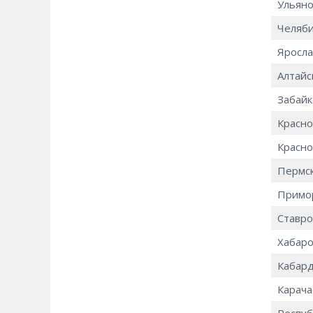
Ульяно
Челяби
Яросла
Алтайс
Забайк
Красно
Красно
Пермск
Примор
Ставро
Хабаро
Кабард
Карача