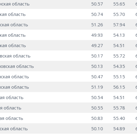
ская область
50.57
55.65
кая область
50.74
55.70
ская область
51.26
57.94
кая область
49.93
54.13
кая область
49.27
54.51
вская область
50.17
55.72
овская область
50.13
54.35
ская область
50.47
55.15
ская область
51.19
56.15
ая область
50.54
54.51
я область
50.55
55.78
ая область
50.83
55.40
кая область
50.10
54.89