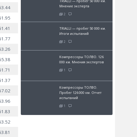
TRIALLI — пробег 50 000 км.
Мнение эксперта
63.44
2
61.95
61.41
TRIALLI — пробег 50 000 км.
Итоги испытаний
61.77
2
63.26
Компрессоры ТОЛВО. 126
65.38
000 км. Мнения экспертов
61.71
1
61.37
Компрессоры ТОЛВО.
67.02
Пробег 126 000 км. Отчет
испытаний
63.96
1
61.83
63.52
63.81