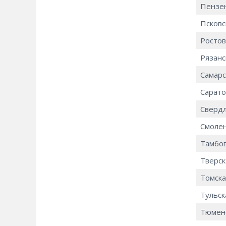
Пензен
Псковс
Ростов
Рязанс
Самарс
Сарато
Свердл
Смолен
Тамбов
Тверск
Томска
Тульск
Тюменс