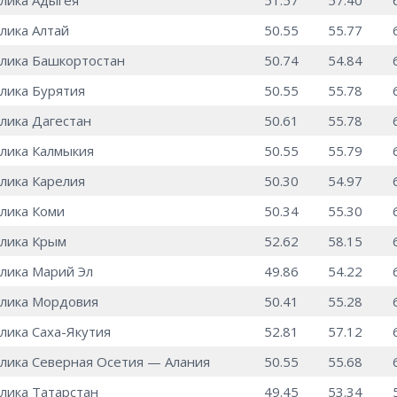
лика Адыгея
51.57
57.40
лика Алтай
50.55
55.77
лика Башкортостан
50.74
54.84
лика Бурятия
50.55
55.78
лика Дагестан
50.61
55.78
лика Калмыкия
50.55
55.79
лика Карелия
50.30
54.97
лика Коми
50.34
55.30
лика Крым
52.62
58.15
лика Марий Эл
49.86
54.22
лика Мордовия
50.41
55.28
лика Саха-Якутия
52.81
57.12
лика Северная Осетия — Алания
50.55
55.68
лика Татарстан
49.45
53.34